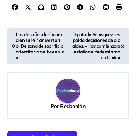
N
Los desafíos de Calam
Diputado Velásquez res
a en su 141º aniversari
palda decisiones de alc
a
o: De zona de sacrificio
aldes: «Hoy comienza a
v
a territorio del buen viv
estallar el federalismo
ir
en Chile»
e
g
a
c
i
Por
Redacción
ó
n
d