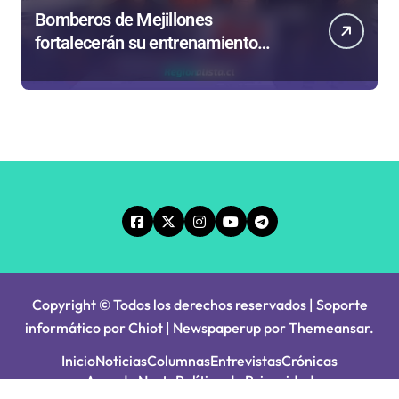
Bomberos de Mejillones
fortalecerán su entrenamiento
para enfrentar emergencias
complejas
Copyright © Todos los derechos reservados | Soporte
informático por Chiot
|
Newspaperup
por
Themeansar
.
Inicio
Noticias
Columnas
Entrevistas
Crónicas
Agenda Norte
Política de Privacidad