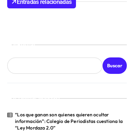
Entradas relacionadas
e
e
n
t
Buscar
r
a
d
Buscar
a
s
¡Ultimas Noticias!
“Los que ganan son quienes quieren ocultar
información”: Colegio de Periodistas cuestiona la
“Ley Mordaza 2.0”