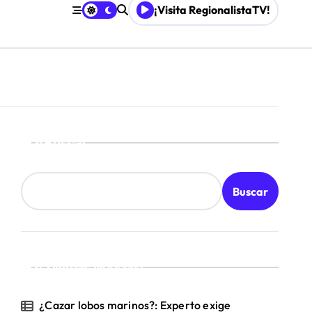
¡Visita RegionalistaTV!
 Gobierno
Buscar
Buscar
¡Ultimas Noticias!
¿Cazar lobos marinos?: Experto exige