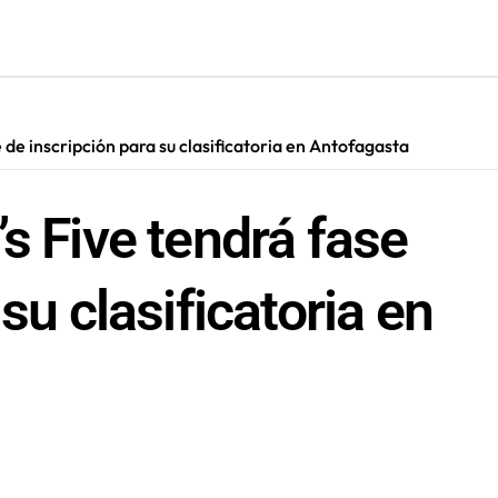
res de 75 años gracias a la reforma aprobada el 2025
n su entrenamiento para enfrentar emergencias complejas
tró 7.310 accidentes laborales y de trayecto durante 2025
 de inscripción para su clasificatoria en Antofagasta
e transparentar datos ante controvertida medida que evalúa el
s Five tendrá fase
su clasificatoria en