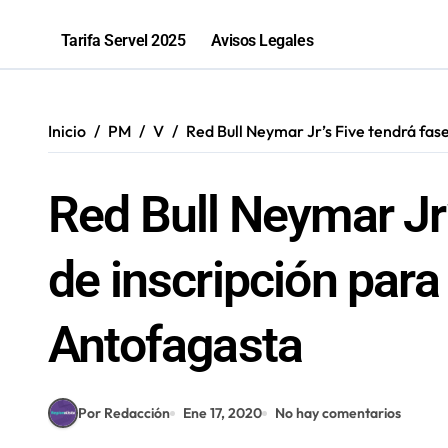
PGU aumentará a $250 mil para mayo
Tarifa Servel 2025
Avisos Legales
Bomberos de Mejillones fortalecerá
25 fueron fatales: Antofagasta regis
Inicio
PM
V
Red Bull Neymar Jr’s Five tendrá fase
¿Cazar lobos marinos?: Experto exig
Red Bull Neymar Jr’
de inscripción para 
Antofagasta
Por Redacción
Ene 17, 2020
No hay comentarios