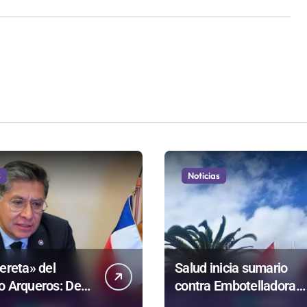
s
Noticias
ereta» del
Salud inicia sumario
o Arqueros: De
contra Embotelladora
e acuerdo con
Andina y prohíbe uso d