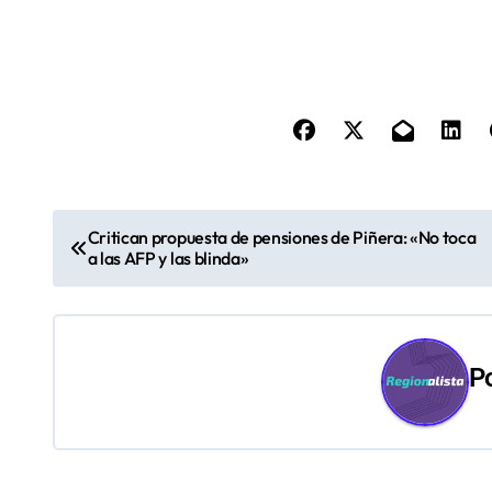
N
Critican propuesta de pensiones de Piñera: «No toca
a las AFP y las blinda»
a
v
e
P
g
a