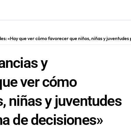
ión de “Kuy Kuy” para celebrar el Día del Niño
res de 75 años gracias a la reforma aprobada el 2025
n su entrenamiento para enfrentar emergencias complejas
es: «Hay que ver cómo favorecer que niños, niñas y juventudes 
ara nuevas contrataciones en la Región Antofagasta
ancias y
que ver cómo
, niñas y juventudes
ma de decisiones»