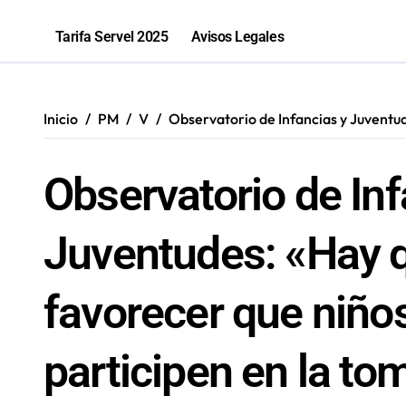
Parque El Loa recibirá una nueva edic
Tarifa Servel 2025
Avisos Legales
PGU aumentará a $250 mil para mayo
Bomberos de Mejillones fortalecerá
Inicio
PM
V
Observatorio de Infancias y Juventud
Sence abre cerca de mil subsidios p
Observatorio de Inf
Juventudes: «Hay 
favorecer que niños
participen en la to