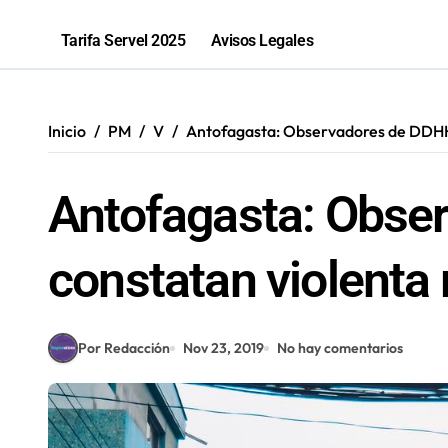
Parque El Loa recibirá una nueva edic
Tarifa Servel 2025
Avisos Legales
PGU aumentará a $250 mil para mayo
Bomberos de Mejillones fortalecerá
Inicio
PM
V
Antofagasta: Observadores de DDHH c
Sence abre cerca de mil subsidios p
Antofagasta: Obse
constatan violenta 
Por Redacción
Nov 23, 2019
No hay comentarios