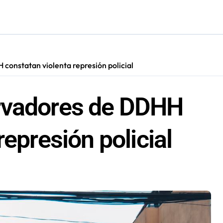
ión de “Kuy Kuy” para celebrar el Día del Niño
res de 75 años gracias a la reforma aprobada el 2025
n su entrenamiento para enfrentar emergencias complejas
onstatan violenta represión policial
ara nuevas contrataciones en la Región Antofagasta
rvadores de DDHH
represión policial