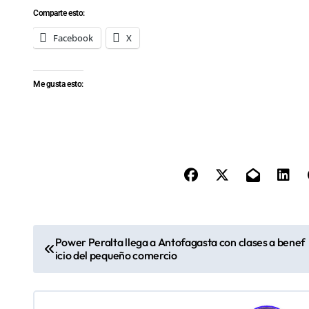
Comparte esto:
Facebook
X
Me gusta esto:
N
Power Peralta llega a Antofagasta con clases a benef
icio del pequeño comercio
a
v