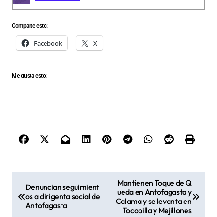
Comparte esto:
Facebook
X
Me gusta esto:
N
Mantienen Toque de Q
Denuncian seguimient
ueda en Antofagasta y
a
os a dirigenta social de
Calama y se levanta en
Antofagasta
v
Tocopilla y Mejillones