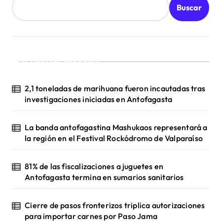
a
Buscar
d
a
s
¡Ultimas Noticias!
2,1 toneladas de marihuana fueron incautadas tras
investigaciones iniciadas en Antofagasta
La banda antofagastina Mashukaos representará a
la región en el Festival Rockódromo de Valparaíso
81% de las fiscalizaciones a juguetes en
Antofagasta termina en sumarios sanitarios
Cierre de pasos fronterizos triplica autorizaciones
para importar carnes por Paso Jama