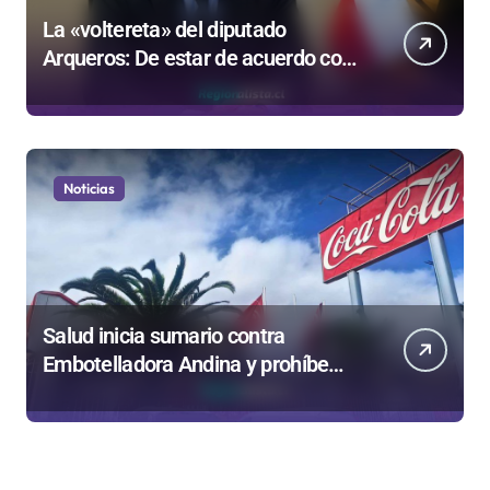
La «voltereta» del diputado
Arqueros: De estar de acuerdo con
privatizar Codelco a defender una
empresa 100% estatal
Noticias
Salud inicia sumario contra
Embotelladora Andina y prohíbe
uso de caldera por graves riesgos
laborales