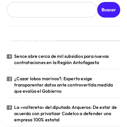
r
Buscar
a
d
a
s
¡Ultimas Noticias!
Sence abre cerca de mil subsidios para nuevas
contrataciones en la Región Antofagasta
¿Cazar lobos marinos?: Experto exige
transparentar datos ante controvertida medida
que evalúa el Gobierno
La «voltereta» del diputado Arqueros: De estar de
acuerdo con privatizar Codelco a defender una
empresa 100% estatal