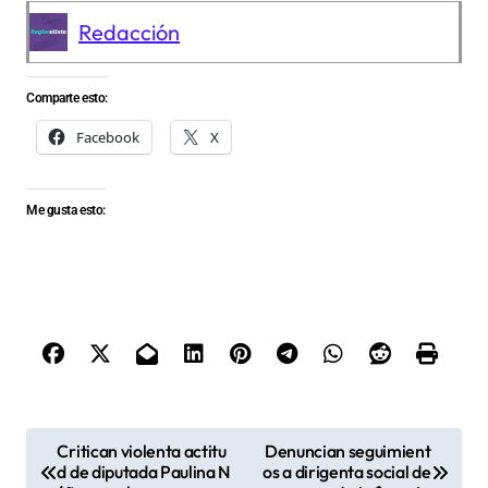
Redacción
Comparte esto:
Facebook
X
Me gusta esto:
N
Critican violenta actitu
Denuncian seguimient
d de diputada Paulina N
os a dirigenta social de
a