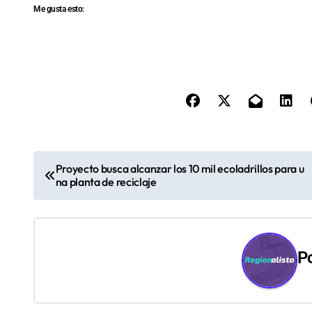
Me gusta esto:
N
Proyecto busca alcanzar los 10 mil ecoladrillos para u
na planta de reciclaje
a
v
e
P
g
a