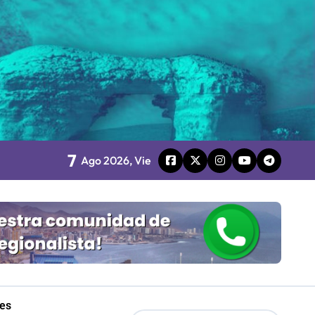
 Gobierno
mpresa 100% estatal
les
7
Ago 2026, Vie
Mordaza 2.0”
les