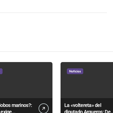
s
Noticias
lobos marinos?:
La «voltereta» del
 exige
diputado Arqueros: De