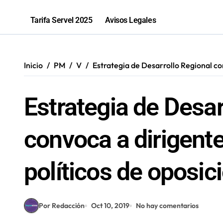
25 fueron fatales: Antofagasta regis
Tarifa Servel 2025
Avisos Legales
Make It Sapphic: La banda antofagast
Condenan a siete años de cárcel efe
Inicio
PM
V
Estrategia de Desarrollo Regional con
Salud inicia sumario contra Embotell
Estrategia de Desar
convoca a dirigente
políticos de oposic
Por Redacción
Oct 10, 2019
No hay comentarios