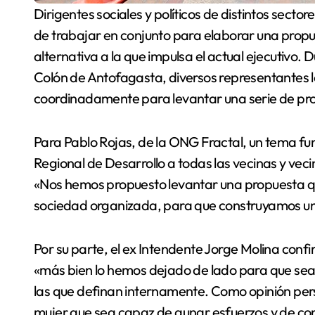
Dirigentes sociales y políticos de distintos sectores de oposición, anunciaron el día de ayer su decisión
de trabajar en conjunto para elaborar una propu
alternativa a la que impulsa el actual ejecutivo.
Colón de Antofagasta, diversos representantes l
coordinadamente para levantar una serie de pro
Para Pablo Rojas, de la ONG Fractal, un tema fun
Regional de Desarrollo a todas las vecinas y vec
«Nos hemos propuesto levantar una propuesta que p
sociedad organizada, para que construyamos una
Por su parte, el ex Intendente Jorge Molina confir
«más bien lo hemos dejado de lado para que sean 
las que definan internamente. Como opinión per
mujer que sea capaz de aunar esfuerzos y de con