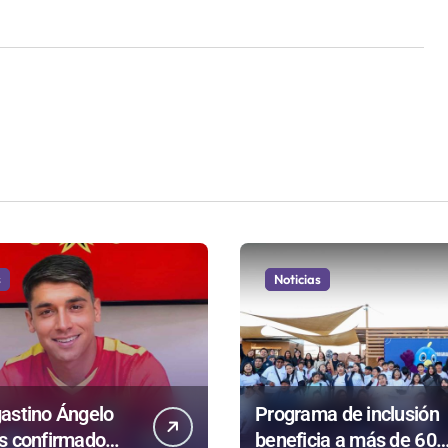
s
Noticias
astino Ángelo
Programa de inclusión
s confirmado
beneficia a más de 60