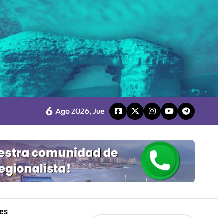
les
6
Ago 2026, Jue
Mordaza 2.0”
les