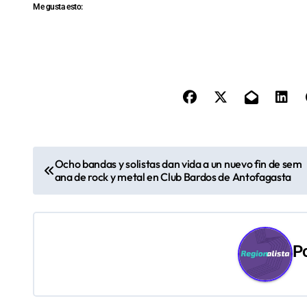
Me gusta esto:
N
Ocho bandas y solistas dan vida a un nuevo fin de sem
ana de rock y metal en Club Bardos de Antofagasta
a
v
e
P
g
a