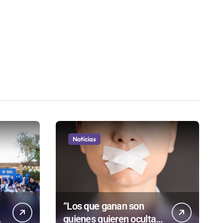
Noticias
“Los que ganan son
quienes quieren ocultar