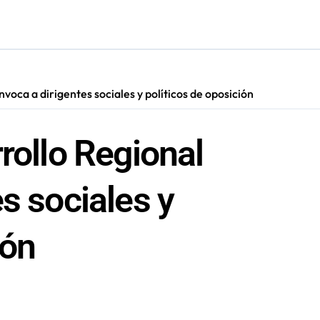
tró 7.310 accidentes laborales y de trayecto durante 2025
ina que apuesta por la música queer y la representación sáfica
ctiva a autor de femicidio tentado contra calameña
voca a dirigentes sociales y políticos de oposición
adora Andina y prohíbe uso de caldera por graves riesgos labora
rollo Regional
s sociales y
ión