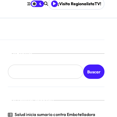
¡Visita RegionalistaTV!
les
Buscar
Buscar
¡Ultimas Noticias!
Salud inicia sumario contra Embotelladora