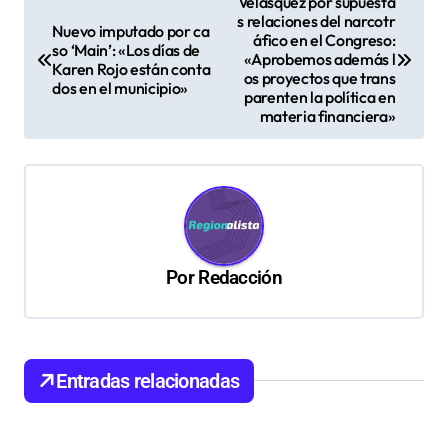
Velásquez por supuesta
s relaciones del narcotr
a
Nuevo imputado por ca
áfico en el Congreso:
so ‘Main’: «Los días de
v
«Aprobemos además l
Karen Rojo están conta
os proyectos que trans
dos en el municipio»
e
parenten la política en
materia financiera»
g
a
c
i
ó
Por
Redacción
n
d
e
Entradas relacionadas
e
n