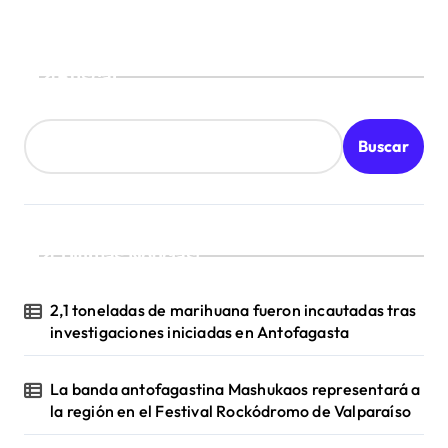
t
r
a
Buscar
d
a
Buscar
s
¡Ultimas Noticias!
2,1 toneladas de marihuana fueron incautadas tras
investigaciones iniciadas en Antofagasta
La banda antofagastina Mashukaos representará a
la región en el Festival Rockódromo de Valparaíso