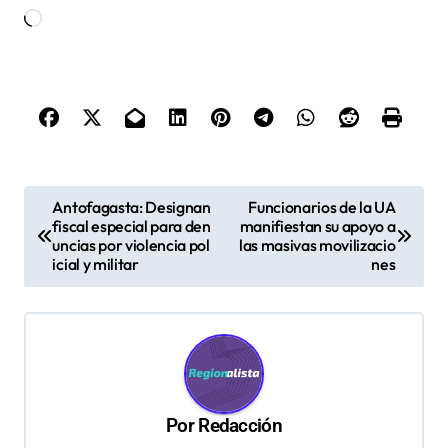
Cargando...
N
Antofagasta: Designan
Funcionarios de la UA
fiscal especial para den
manifiestan su apoyo a
a
uncias por violencia pol
las masivas movilizacio
v
icial y militar
nes
e
g
a
c
Por
Redacción
i