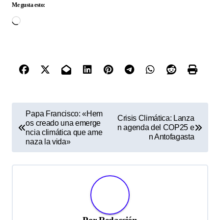
Me gusta esto:
Cargando...
N
Papa Francisco: «Hem
Crisis Climática: Lanza
os creado una emerge
a
n agenda del COP25 e
ncia climática que ame
n Antofagasta
v
naza la vida»
e
g
a
c