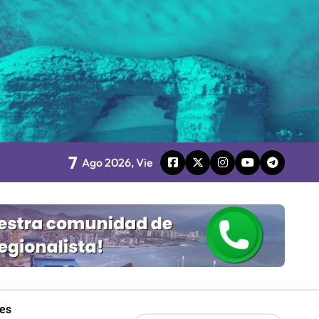
board
7
Ago 2026, Vie
 Gobierno
mpresa 100% estatal
les
les