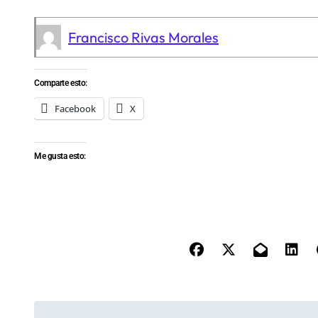
Francisco Rivas Morales
Comparte esto:
Facebook
X
Me gusta esto:
N