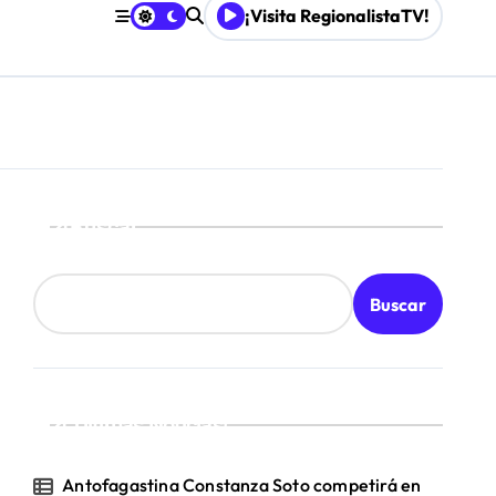
¡Visita RegionalistaTV!
Mordaza 2.0”
board
Buscar
Buscar
¡Ultimas Noticias!
Antofagastina Constanza Soto competirá en