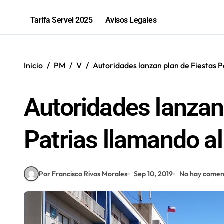
“Los que ganan son quienes quieren o
Tarifa Servel 2025
Avisos Legales
Parque El Loa recibirá una nueva edic
PGU aumentará a $250 mil para mayo
Inicio
PM
V
Autoridades lanzan plan de Fiestas P
Antofagastina Constanza Soto compet
Autoridades lanzan
Patrias llamando a
Por Francisco Rivas Morales
Sep 10, 2019
No hay comen