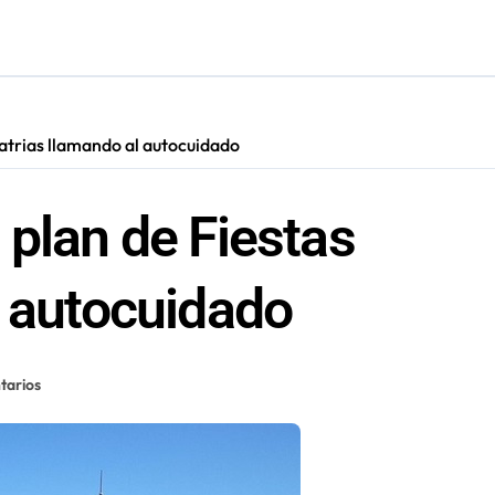
cultar información”: Colegio de Periodistas cuestiona la “Ley 
ión de “Kuy Kuy” para celebrar el Día del Niño
res de 75 años gracias a la reforma aprobada el 2025
atrias llamando al autocuidado
irá en Maldivas, Portugal y Brasil por el Tour Mundial de Body
 plan de Fiestas
l autocuidado
tarios