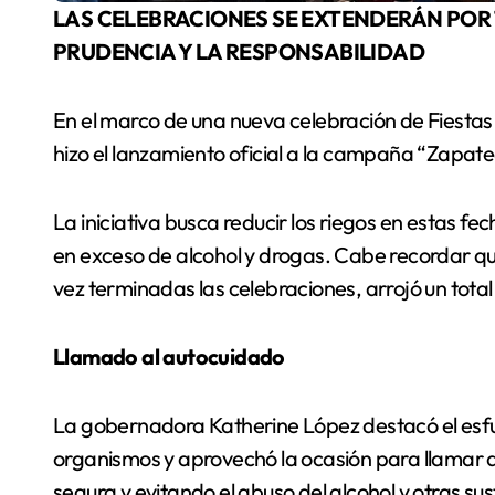
LAS CELEBRACIONES SE EXTENDERÁN POR 10 DÍAS, POR LO QUE LLAMAN A LA
PRUDENCIA Y LA RESPONSABILIDAD
En el marco de una nueva celebración de Fiestas
hizo el lanzamiento oficial a la campaña “Zapat
La iniciativa busca reducir los riegos en estas 
en exceso de alcohol y drogas. Cabe recordar q
vez terminadas las celebraciones, arrojó un tota
Llamado al autocuidado
La gobernadora Katherine López destacó el esfuer
organismos y aprovechó la ocasión para llamar a
segura y evitando el abuso del alcohol y otras su