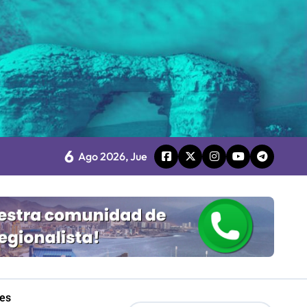
Mordaza 2.0”
6
Ago 2026, Jue
les