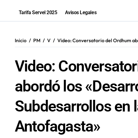
Abren convocatoria para postular a 
Tarifa Servel 2025
Avisos Legales
Bravar Sports Bar Antofagasta celeb
Récord en Chile: Novandino Litio ina
Inicio
PM
V
Video: Conversatorio del Ordhum abo
“Los que ganan son quienes quieren o
Video: Conversator
abordó los «Desarro
Subdesarrollos en l
Antofagasta»