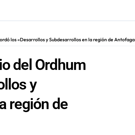
los Premios Regionales “Linterna de Papel” 2026
ra su primer año consolidándose como polo de encuentro y ent
ugura ruta eléctrica de carga de casi 500 kilómetros
rdó los «Desarrollos y Subdesarrollos en la región de Antofaga
cultar información”: Colegio de Periodistas cuestiona la “Ley 
io del Ordhum
llos y
a región de