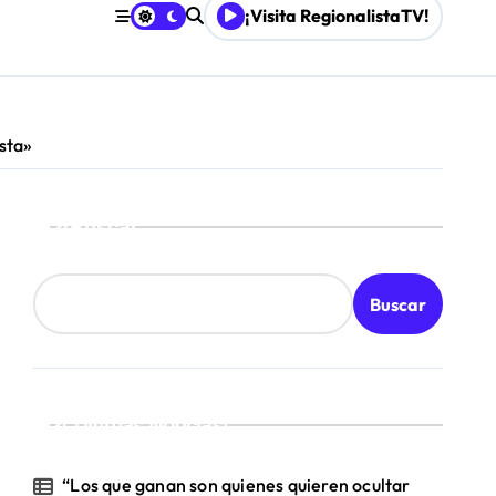
¡Visita RegionalistaTV!
retenimiento local
sta»
Mordaza 2.0”
Buscar
Buscar
¡Ultimas Noticias!
“Los que ganan son quienes quieren ocultar