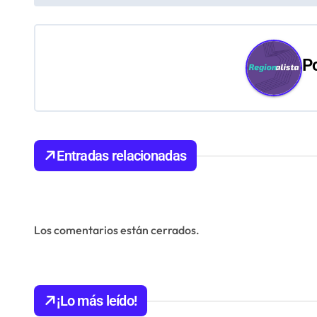
v
e
P
g
a
c
Entradas relacionadas
i
ó
n
Los comentarios están cerrados.
d
e
¡Lo más leído!