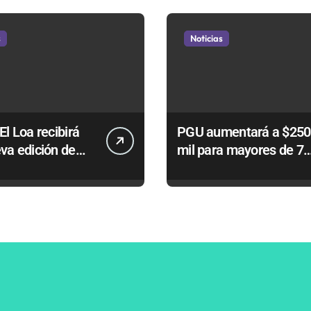
s
Noticias
El Loa recibirá
PGU aumentará a $250
va edición de
mil para mayores de 75
y” para celebrar
años gracias a la
el Niño
reforma aprobada el
2025