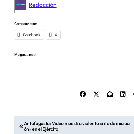
Redacción
Comparte esto:
Facebook
X
Me gusta esto:
N
Antofagasta: Video muestra violento «rito de iniciaci
ón» en el Ejército
a