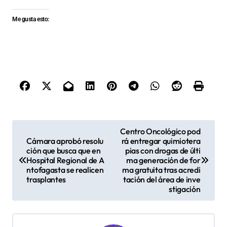
Me gusta esto:
N
Centro Oncológico pod
Cámara aprobó resolu
rá entregar quimiotera
a
ción que busca que en
pias con drogas de últi
v
Hospital Regional de A
ma generación de for
ntofagasta se realicen
ma gratuita tras acredi
e
trasplantes
tación del área de inve
stigación
g
a