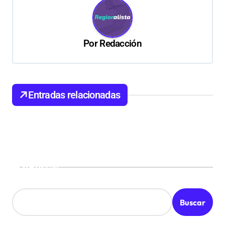
c
i
ó
Por
Redacción
n
d
e
Entradas relacionadas
e
n
t
r
a
Buscar
d
a
Buscar
s