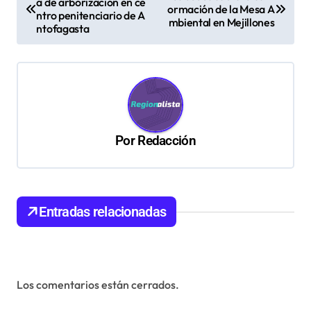
a de arborización en ce
a
ormación de la Mesa A
ntro penitenciario de A
mbiental en Mejillones
v
ntofagasta
e
g
a
c
Por
Redacción
i
ó
n
d
Entradas relacionadas
e
e
n
Los comentarios están cerrados.
t