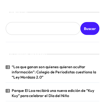
r
Buscar
a
d
a
Buscar
s
¡Ultimas Noticias!
“Los que ganan son quienes quieren ocultar
información”: Colegio de Periodistas cuestiona la
“Ley Mordaza 2.0”
Parque El Loa recibirá una nueva edición de “Kuy
Kuy” para celebrar el Día del Niño