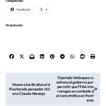
Comparte esto:
Facebook
X
Me gusta esto:
N
Diputado Velásquez cu
estiona al gobierno por
a
Muere a los 86 años el d
permitir que FFAA inte
estacado pensador chil
v
rvengan en combate d
eno Claudio Naranjo
el narcotráfico en front
e
eras