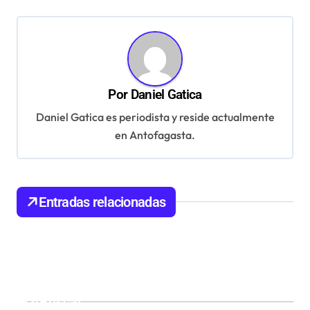
g
a
c
i
ó
Por
Daniel Gatica
n
Daniel Gatica es periodista y reside actualmente
en Antofagasta.
d
e
e
Entradas relacionadas
n
t
r
a
d
Buscar