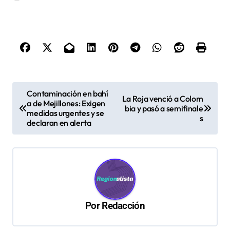
N
Contaminación en bahí
La Roja venció a Colom
a de Mejillones: Exigen
a
bia y pasó a semifinale
medidas urgentes y se
s
v
declaran en alerta
e
g
a
c
Por
Redacción
i
ó