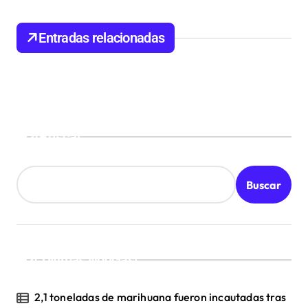
n
d
Entradas relacionadas
e
e
n
t
Buscar
r
a
Buscar
d
a
s
¡Ultimas Noticias!
2,1 toneladas de marihuana fueron incautadas tras