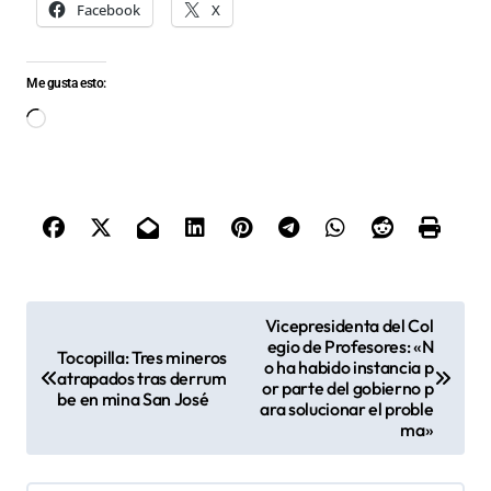
Facebook
X
Me gusta esto:
Cargando...
N
Vicepresidenta del Col
egio de Profesores: «N
a
Tocopilla: Tres mineros
o ha habido instancia p
atrapados tras derrum
v
or parte del gobierno p
be en mina San José
ara solucionar el proble
e
ma»
g