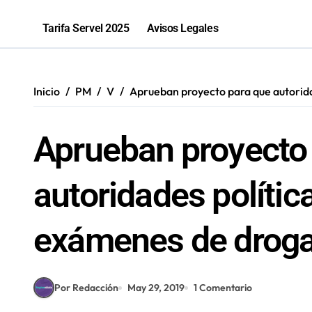
Abren convocatoria para postular a 
Tarifa Servel 2025
Avisos Legales
Bravar Sports Bar Antofagasta celeb
Récord en Chile: Novandino Litio ina
Inicio
PM
V
Aprueban proyecto para que autorida
“Los que ganan son quienes quieren o
Aprueban proyecto
autoridades polític
exámenes de drog
Por Redacción
May 29, 2019
1 Comentario