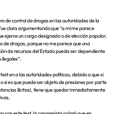
ro de control de drogas en las autoridades de la
o fue clara argumentando que “a mí me parece
e ejerce un cargo designado o de elección popular,
o de drogas, porque no me parece que una
ción de recursos del Estado pueda ser dependiente
 ilegales”.
est en a las autoridades políticas, debido a que si
o si es que puede ser objeto de presiones por parte
stancias ilícitas), tiene que quedar inmediatamente
ivas.
s por este test, la congresista aclaró que en