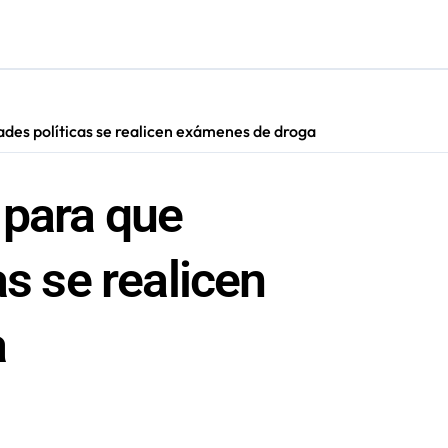
los Premios Regionales “Linterna de Papel” 2026
ra su primer año consolidándose como polo de encuentro y ent
ugura ruta eléctrica de carga de casi 500 kilómetros
des políticas se realicen exámenes de droga
cultar información”: Colegio de Periodistas cuestiona la “Ley 
 para que
as se realicen
a