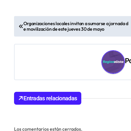
N
Organizaciones locales invitan a sumarse a jornada d
e movilización de este jueves 30 de mayo
a
v
e
P
g
a
c
Entradas relacionadas
i
ó
n
Los comentarios están cerrados.