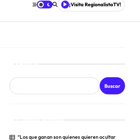
¡Visita RegionalistaTV!
retenimiento local
Mordaza 2.0”
Buscar
Buscar
¡Ultimas Noticias!
“Los que ganan son quienes quieren ocultar