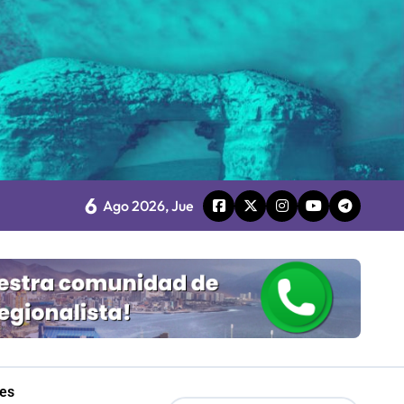
Mordaza 2.0”
6
Ago 2026, Jue
les