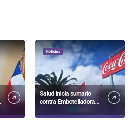
Noticias
Salud inicia sumario
contra Embotelladora
Andina y prohíbe uso de
caldera por graves
riesgos laborales