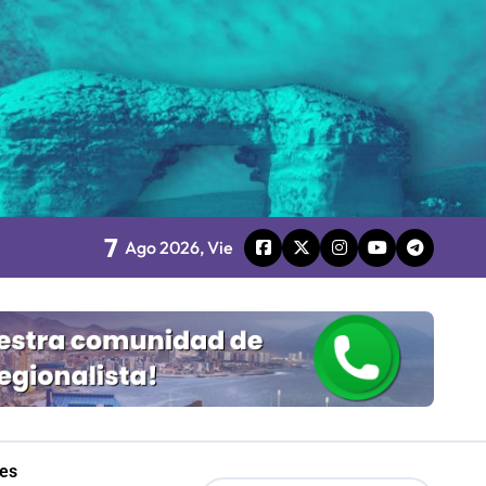
 Gobierno
mpresa 100% estatal
les
7
Ago 2026, Vie
Mordaza 2.0”
les