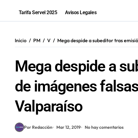
Sence abre cerca de mil subsidios p
Tarifa Servel 2025
Avisos Legales
Inicio
PM
V
Mega despide a subeditor tras emisió
Mega despide a sub
de imágenes falsas
Valparaíso
Por Redacción
Mar 12, 2019
No hay comentarios