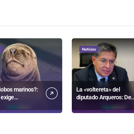
s
Noticias
lobos marinos?:
La «voltereta» del
 exige
diputado Arqueros: De
rentar datos
estar de acuerdo con
ntrovertida
privatizar Codelco a
que evalúa el
defender una empresa
no
100% estatal