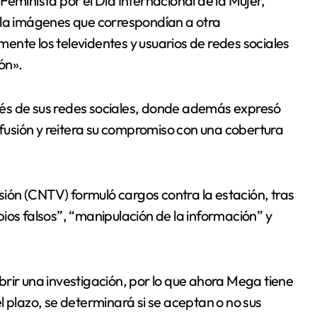
Feminista por el Día Internacional de la Mujer,
lla imágenes que correspondían a otra
ente los televidentes y usuarios de redes sociales
ón».
ravés de sus redes sociales, donde además expresó
usión y reitera su compromiso con una cobertura
isión (CNTV) formuló cargos contra la estación, tras
ios falsos”, “manipulación de la información” y
rir una investigación, por lo que ahora Mega tiene
l plazo, se determinará si se aceptan o no sus