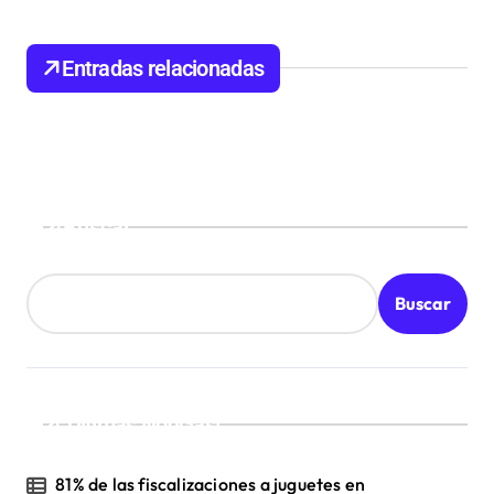
ó
n
Entradas relacionadas
d
e
e
n
Buscar
t
r
Buscar
a
d
a
s
¡Ultimas Noticias!
81% de las fiscalizaciones a juguetes en