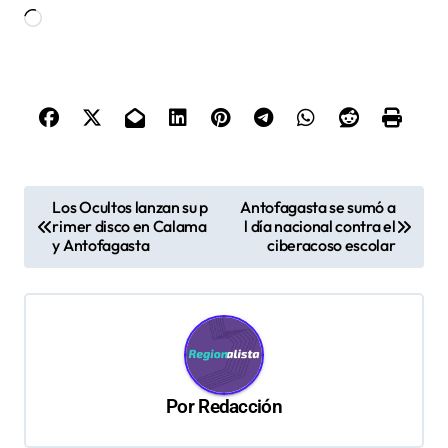
Cargando...
N
Los Ocultos lanzan su p
Antofagasta se sumó a
rimer disco en Calama
l día nacional contra el
a
y Antofagasta
ciberacoso escolar
v
e
g
a
c
Por
Redacción
i