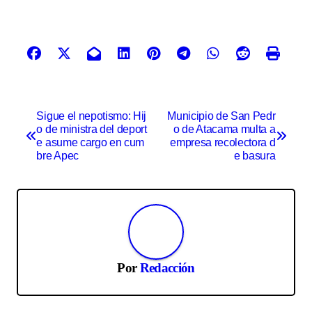
N
Sigue el nepotismo: Hij
Municipio de San Pedr
o de ministra del deport
o de Atacama multa a
a
e asume cargo en cum
empresa recolectora d
v
bre Apec
e basura
e
g
a
c
Por
Redacción
i
ó