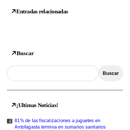
n
d
Entradas relacionadas
e
e
n
t
Buscar
r
a
Buscar
d
a
s
¡Ultimas Noticias!
81% de las fiscalizaciones a juguetes en
Antofagasta termina en sumarios sanitarios