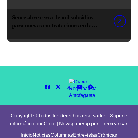
Sence abre cerca de mil subsidios
para nuevas contrataciones en la
Región Antofagasta
Copyright © Todos los derechos reservados | Soporte
informático por Chiot
|
Newspaperup
por
Themeansar
.
Inicio
Noticias
Columnas
Entrevistas
Crónicas