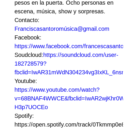
pesos en la puerta. Ocho personas en
escena, música, show y sorpresas.
Contacto:
Franciscasantoromúsica@gmail.com
Facebook:
https://www.facebook.com/francescasantoro
Soudcloud:
https://soundcloud.com/user-
182728579?
fbclid=IwAR31mWdN304234vg3IxKL_6ns
Youtube:
https://www.youtube.com/watch?
v=68BNAF4WWCE&fbclid=IwAR2wjKhr0W
H3p7UOCEo
Spotify:
https://open.spotify.com/track/0Tkmmp0e8