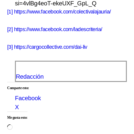
si=4vlBg4eoT-ekeUXF_GpL_Q
[1]
https://www.facebook.com/colectivalajauria/
[2]
https://www.facebook.com/ladescriteria/
[3]
https://cargocollective.com/dai-liv
Redacción
Comparte esto:
Facebook
X
Me gusta esto:
Cargando...