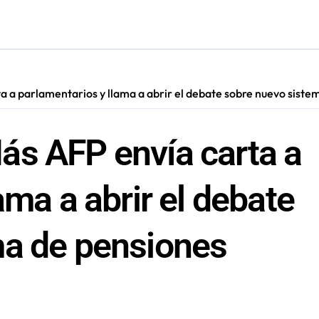
ión de “Kuy Kuy” para celebrar el Día del Niño
res de 75 años gracias a la reforma aprobada el 2025
n su entrenamiento para enfrentar emergencias complejas
 a parlamentarios y llama a abrir el debate sobre nuevo siste
ara nuevas contrataciones en la Región Antofagasta
ás AFP envía carta a
ama a abrir el debate
ma de pensiones