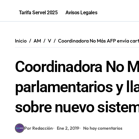
Parque El Loa recibirá una nueva edic
Tarifa Servel 2025
Avisos Legales
PGU aumentará a $250 mil para mayo
Bomberos de Mejillones fortalecerá
Inicio
AM
V
Coordinadora No Más AFP envía carta
Sence abre cerca de mil subsidios p
Coordinadora No M
parlamentarios y ll
sobre nuevo siste
Por Redacción
Ene 2, 2019
No hay comentarios