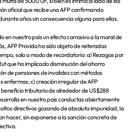
 multa de 5000 UF, si bien es ínfima al lado de las
ión oficial que recibe una AFP confirmando
durante años sin consecuencia alguna para ellas.
o en nuestro país un efecto corrosivo a la moral de
s, AFP Provida ha sido objeto de reiteradas
empo, solo a modo de recordatorio: a) Rezagos por
 Rut que ha implicado disminución del ahorro
ión de pensiones de invalidez con métodos
s enfermas; c) creación irregular de AFP
n beneficio tributario de alrededor de US$288
esarrolla en nuestro país conductas abiertamente
 altos directivos gozando de absoluta impunidad, la
ían hacer, sin exponerse a la sanción concreta de
ectiva.