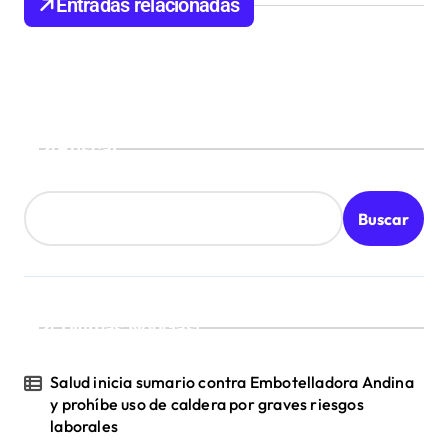
Entradas relacionadas
e
e
n
t
Buscar
r
a
d
Buscar
a
s
¡Ultimas Noticias!
Salud inicia sumario contra Embotelladora Andina
y prohíbe uso de caldera por graves riesgos
laborales