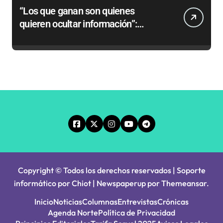
“Los que ganan son quienes
quieren ocultar información”:
Colegio de Periodistas cuestiona la
“Ley Mordaza 2.0”
Copyright © Todos los derechos reservados | Soporte
informático por Chiot
|
Newspaperup
por
Themeansar
.
Inicio
Noticias
Columnas
Entrevistas
Crónicas
Agenda Norte
Política de Privacidad