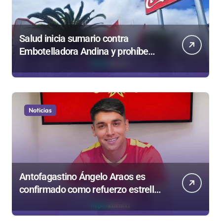
Salud inicia sumario contra
Embotelladora Andina y prohíbe
uso de caldera por graves riesgos
laborales
Noticias
Antofagastino Ángelo Araos es
confirmado como refuerzo estrella
de Unión Española