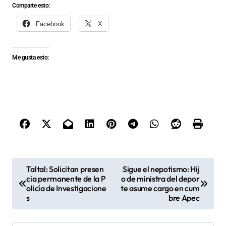
Comparte esto:
Facebook
X
Me gusta esto:
N
Taltal: Solicitan presen
Sigue el nepotismo: Hij
cia permanente de la P
o de ministra del depor
a
olicía de Investigacione
te asume cargo en cum
v
s
bre Apec
e