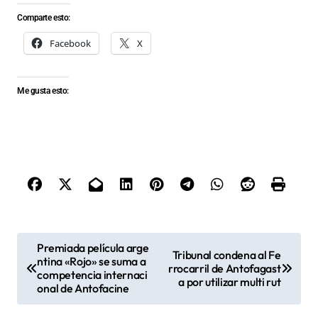
Comparte esto:
Facebook
X
Me gusta esto:
N
Premiada película arge
Tribunal condena al Fe
ntina «Rojo» se suma a
a
rrocarril de Antofagast
competencia internaci
a por utilizar multi rut
v
onal de Antofacine
e