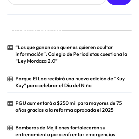
d
a
s
¡Ultimas Noticias!
“Los que ganan son quienes quieren ocultar
información”: Colegio de Periodistas cuestiona la
“Ley Mordaza 2.0”
Parque El Loa recibirá una nueva edición de “Kuy
Kuy” para celebrar el Día del Niño
PGU aumentará a $250 mil para mayores de 75
años gracias a la reforma aprobada el 2025
Bomberos de Mejillones fortalecerán su
entrenamiento para enfrentar emergencias