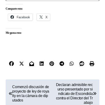
Comparte esto:
Facebook
X
Me gusta esto:
N
Declaran admisible rec
Comenzó discusión de
urso presentado por si
a
proyecto de ley de roya
ndicato de Escondida
lty en la cámara de dip
v
contra el Director del Tr
utados
abajo