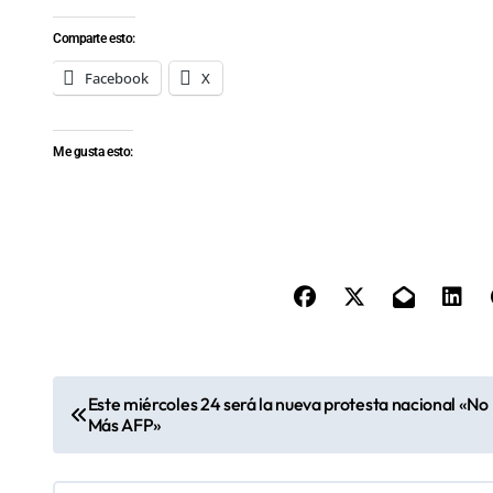
Comparte esto:
Facebook
X
Me gusta esto:
N
Este miércoles 24 será la nueva protesta nacional «No
Más AFP»
a
v