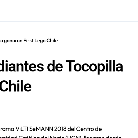
s: De estar de acuerdo con privatizar Codelco a defender una e
adora Andina y prohíbe uso de caldera por graves riesgos labora
irmado como refuerzo estrella de Unión Española
a ganaron First Lego Chile
cautadas tras investigaciones iniciadas en Antofagasta
iantes de Tocopilla
Chile
versidad Católica del Norte (UCN), llegaron desde