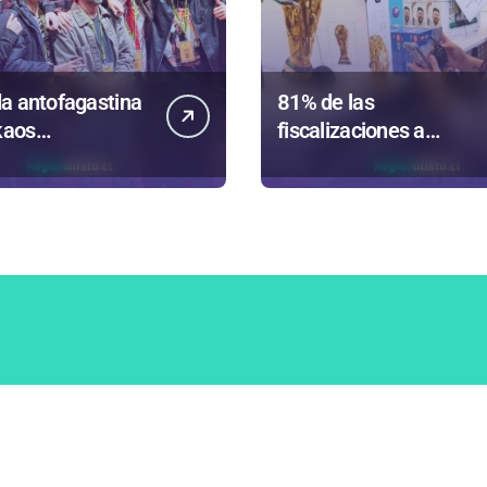
a antofagastina
81% de las
kaos
fiscalizaciones a
ntará a la región
juguetes en
Antofagasta termina e
romo de
sumarios sanitarios
íso
Inicio
Noticias
Columna
formático por Chiot
|