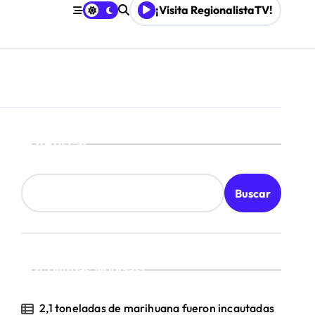
¡Visita RegionalistaTV!
mpresa 100% estatal
les
Buscar
Buscar
¡Ultimas Noticias!
2,1 toneladas de marihuana fueron incautadas