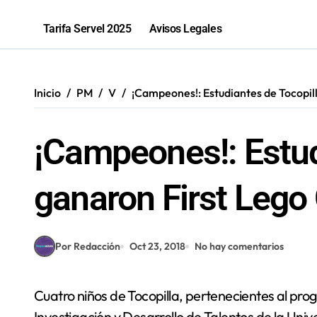
La «voltereta» del diputado Arquero
Tarifa Servel 2025
Avisos Legales
Salud inicia sumario contra Embotell
Antofagastino Ángelo Araos es conf
Inicio
PM
V
¡Campeones!: Estudiantes de Tocopill
2,1 toneladas de marihuana fueron in
¡Campeones!: Estud
ganaron First Lego 
Por Redacción
Oct 23, 2018
No hay comentarios
Cuatro niños de Tocopilla, pertenecientes al programa ViLTI SeMANN 2018 del Centro de
Investigación y Desarrollo de Talentos de la Uni