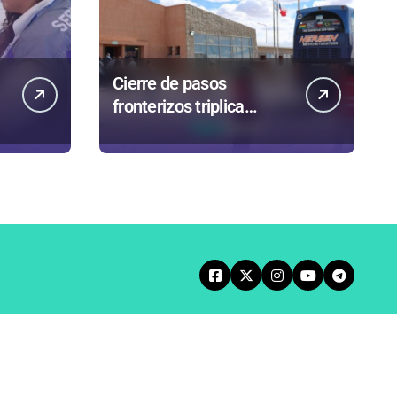
Cierre de pasos
fronterizos triplica
autorizaciones para
n
importar carnes por
Paso Jama
s
Entrevistas
Crónicas
Agenda Norte
Política de Privacidad
Principios Editoriales
Tarifa Servel 2025
Avisos Legales