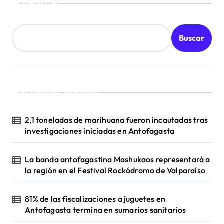
Buscar
r
a
Buscar
d
a
s
¡Ultimas Noticias!
2,1 toneladas de marihuana fueron incautadas tras
investigaciones iniciadas en Antofagasta
La banda antofagastina Mashukaos representará a
la región en el Festival Rockódromo de Valparaíso
81% de las fiscalizaciones a juguetes en
Antofagasta termina en sumarios sanitarios