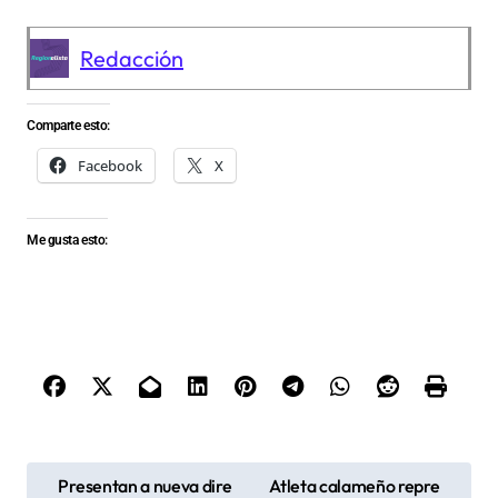
Redacción
Comparte esto:
Facebook
X
Me gusta esto:
N
Presentan a nueva dire
Atleta calameño repre