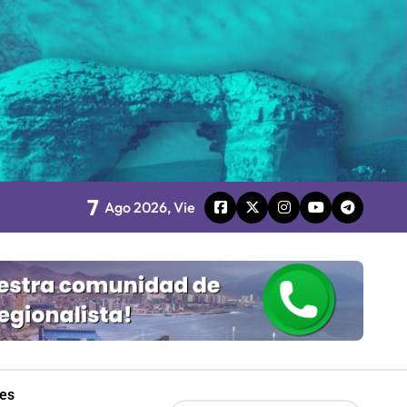
o
7
board
Ago 2026, Vie
 Gobierno
mpresa 100% estatal
les
les