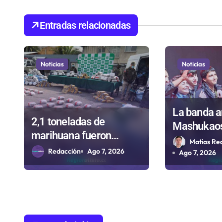
c
Entradas relacionadas
i
ó
Noticias
Noticias
n
d
La banda a
e
2,1 toneladas de
Mashukao
marihuana fueron
e
representar
Matias Re
incautadas tras
Redacción
Ago 7, 2026
en el Festival
Ago 7, 2026
n
investigaciones
Rockódrom
t
iniciadas en
Valparaíso
Antofagasta
r
a