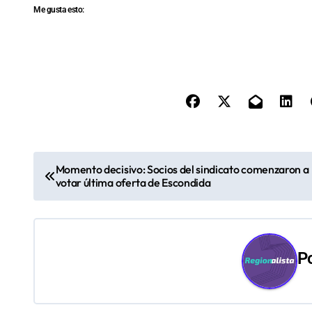
Me gusta esto:
N
Momento decisivo: Socios del sindicato comenzaron a
votar última oferta de Escondida
a
v
e
P
g
a