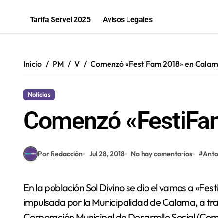
2,1 toneladas de marihuana fueron in
Tarifa Servel 2025
Avisos Legales
Inicio
PM
V
Comenzó «FestiFam 2018» en Cala
Noticias
Comenzó «FestiFa
Por Redacción
Jul 28, 2018
No hay comentarios
#
Anto
En la población Sol Divino se dio el vamos a «FestiFam 2018, Vive la Diversión en Familia», iniciativa
impulsada por la Municipalidad de Calama, a tra
Corporación Municipal de Desarrollo Social (Comde