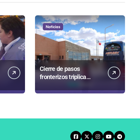
Noticias
Cierre de pasos
fronterizos triplica
autorizaciones para
n
importar carnes por
Paso Jama