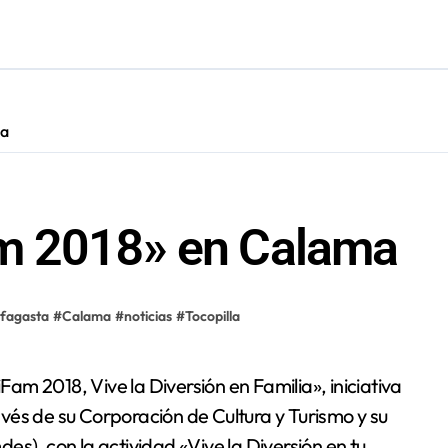
cautadas tras investigaciones iniciadas en Antofagasta
ma
m 2018» en Calama
fagasta
#
Calama
#
noticias
#
Tocopilla
vés de su Corporación de Cultura y Turismo y su
s), con la actividad «Vive la Diversión en tu