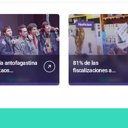
s
Noticias
a antofagastina
81% de las
kaos
fiscalizaciones a
ntará a la región
juguetes en
Antofagasta termina e
romo de
sumarios sanitarios
íso