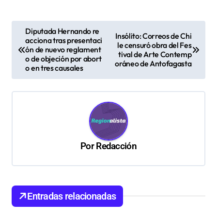
N
Diputada Hernando re
Insólito: Correos de Chi
acciona tras presentaci
a
le censuró obra del Fes
ón de nuevo reglament
tival de Arte Contemp
v
o de objeción por abort
oráneo de Antofagasta
o en tres causales
e
g
a
c
i
Por
Redacción
ó
n
d
Entradas relacionadas
e