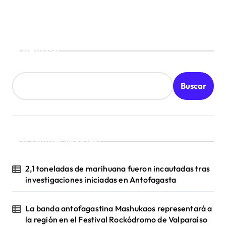
e
n
t
Buscar
r
a
d
Buscar
a
s
¡Ultimas Noticias!
2,1 toneladas de marihuana fueron incautadas tras
investigaciones iniciadas en Antofagasta
La banda antofagastina Mashukaos representará a
la región en el Festival Rockódromo de Valparaíso