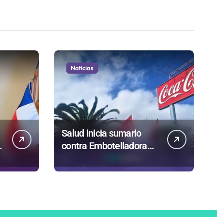
Noticias
Salud inicia sumario
contra Embotelladora
Andina y prohíbe uso de
caldera por graves
riesgos laborales