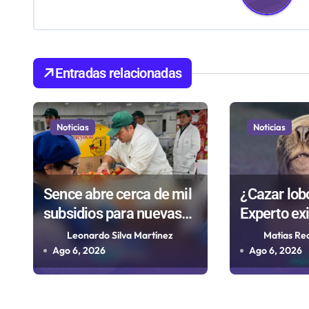
a
c
i
Entradas relacionadas
ó
n
Noticias
Noticias
d
e
Sence abre cerca de mil
¿Cazar lob
subsidios para nuevas
Experto ex
e
contrataciones en la
transparen
Leonardo Silva Martínez
Matias Re
n
Región Antofagasta
controvert
Ago 6, 2026
Ago 6, 2026
t
que evalúa
r