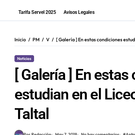
PGU aumentará a $250 mil para mayo
Tarifa Servel 2025
Avisos Legales
Bomberos de Mejillones fortalecerá
Sence abre cerca de mil subsidios p
Inicio
PM
V
[ Galería ] En estas condiciones estud
Noticias
[ Galería ] En estas
estudian en el Lice
Taltal
Por Redacción
May 7, 2018
No hay comentarios
#
Anto