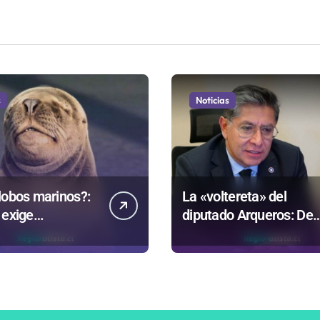
s
Noticias
lobos marinos?:
La «voltereta» del
 exige
diputado Arqueros: De
rentar datos
estar de acuerdo con
ntrovertida
privatizar Codelco a
que evalúa el
defender una empresa
no
100% estatal