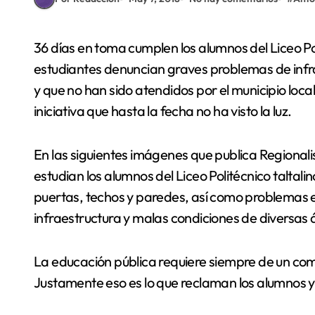
36 días en toma cumplen los alumnos del Liceo Politécnico C-20, José Miguel Quiroz, de Taltal. Los
estudiantes denuncian graves problemas de infr
y que no han sido atendidos por el municipio loc
iniciativa que hasta la fecha no ha visto la luz.
En las siguientes imágenes que publica Regionalis
estudian los alumnos del Liceo Politécnico taltali
puertas, techos y paredes, así como problemas el
infraestructura y malas condiciones de diversas 
La educación pública requiere siempre de un co
Justamente eso es lo que reclaman los alumnos y