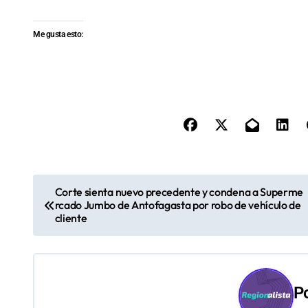
Me gusta esto:
N
Corte sienta nuevo precedente y condena a Superme
rcado Jumbo de Antofagasta por robo de vehículo de
a
cliente
v
e
P
g