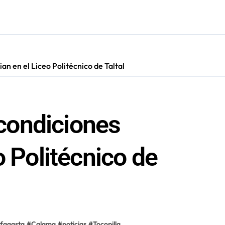
res de 75 años gracias a la reforma aprobada el 2025
n su entrenamiento para enfrentar emergencias complejas
ara nuevas contrataciones en la Región Antofagasta
ian en el Liceo Politécnico de Taltal
 condiciones
o Politécnico de
fagasta
#
Calama
#
noticias
#
Tocopilla