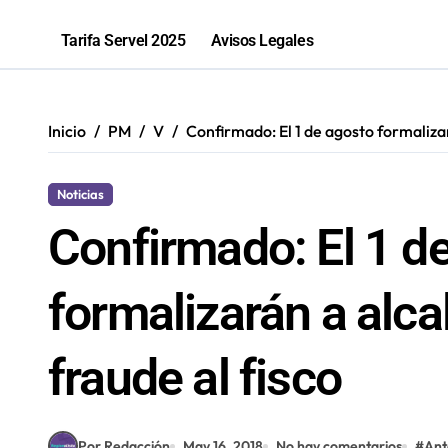
81% de las fiscalizaciones a juguete
Tarifa Servel 2025
Avisos Legales
Inicio
PM
V
Confirmado: El 1 de agosto formalizar
Noticias
Confirmado: El 1 d
formalizarán a alc
fraude al fisco
Por Redacción
May 16, 2018
No hay comentarios
#
Ant