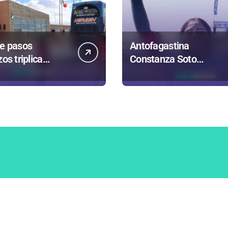
de pasos
Antofagastina
zos triplica
Constanza Soto
aciones para
competirá en Maldivas,
r carnes por
Portugal y Brasil por el
ama
Tour Mundial de
Bodyboard
Inicio
Noticias
Columna
formático por Chiot
|