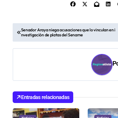
N
Senador Araya niega acusaciones que lo vinculan en i
nvestigación de platas del Sename
a
v
e
P
g
a
c
Entradas relacionadas
i
ó
Noticias
Noticias