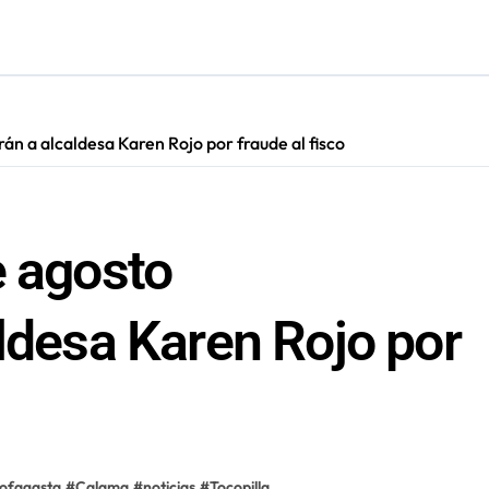
s en Antofagasta termina en sumarios sanitarios
án a alcaldesa Karen Rojo por fraude al fisco
e agosto
aldesa Karen Rojo por
ofagasta
#
Calama
#
noticias
#
Tocopilla