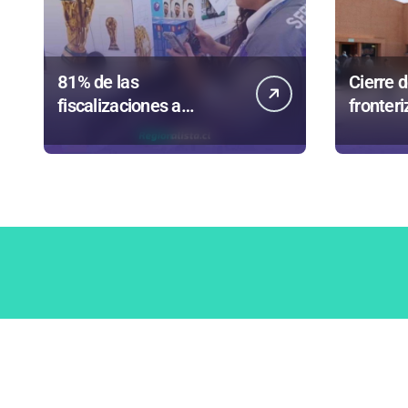
81% de las
Cierre 
fiscalizaciones a
fronteri
juguetes en
autoriz
Antofagasta termina en
importa
sumarios sanitarios
Paso J
Copyright © Todos los derechos reservados | Soporte in
Newspaperup
por
Themeansar
.