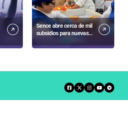
Sence abre cerca de mil
subsidios para nuevas
contrataciones en la
Región Antofagasta
s
Entrevistas
Crónicas
Agenda Norte
Política de Privacidad
Principios Editoriales
Tarifa Servel 2025
Avisos Legales