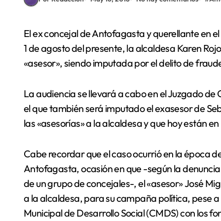
El ex concejal de Antofagasta y querellante en el caso, Eduardo Parraguez, confirmó que el próximo
1 de agosto del presente, la alcaldesa Karen Rojo
«asesor», siendo imputada por el delito de fraude 
La audiencia se llevará a cabo en el Juzgado de 
el que también será imputado el exasesor de Seba
las «asesorías» a la alcaldesa y que hoy están en b
Cabe recordar que el caso ocurrió en la época d
Antofagasta, ocasión en que -según la denuncia
de un grupo de concejales-, el «asesor» José Mi
a la alcaldesa, para su campaña política, pese 
Municipal de Desarrollo Social (CMDS) con los f