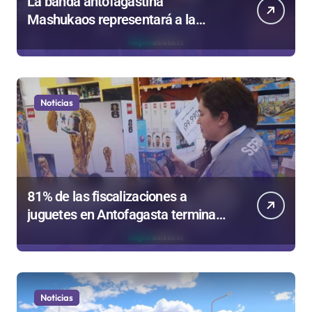
La banda antofagastina
Mashukaos representará a la
región en el Festival Rockódromo
de Valparaíso
Noticias
81% de las fiscalizaciones a
juguetes en Antofagasta termina
en sumarios sanitarios
Noticias