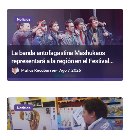
Noticias
La banda antofagastina Mashukaos
representará a la región en el Festival
Rockódromo de Valparaíso
Matias Recabarren
Ago 7, 2026
Noticias