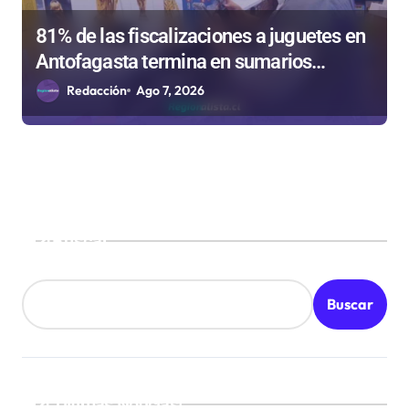
81% de las fiscalizaciones a juguetes en
Antofagasta termina en sumarios
sanitarios
Redacción
Ago 7, 2026
Buscar
Buscar
¡Ultimas Noticias!