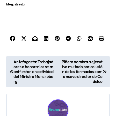
Me gusta esto:
N
Antofagasta: Trabajad
Piñera nombra a ejecut
ores a honorarios se m
ivo multado por colusió
a
anifiestan en actividad
n de las farmacias com
v
del Ministro Monckebe
o nuevo director de Co
rg
delco
e
g
a
c