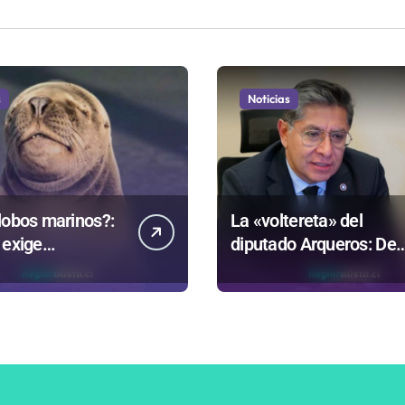
s
Noticias
lobos marinos?:
La «voltereta» del
 exige
diputado Arqueros: De
rentar datos
estar de acuerdo con
ntrovertida
privatizar Codelco a
que evalúa el
defender una empresa
no
100% estatal