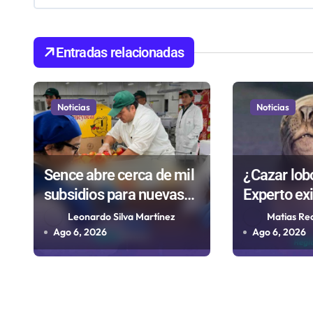
c
i
Entradas relacionadas
ó
n
Noticias
Noticias
d
e
Sence abre cerca de mil
¿Cazar lob
subsidios para nuevas
Experto ex
e
contrataciones en la
transparen
Leonardo Silva Martínez
Matias Re
n
Región Antofagasta
controvert
Ago 6, 2026
Ago 6, 2026
t
que evalúa
r