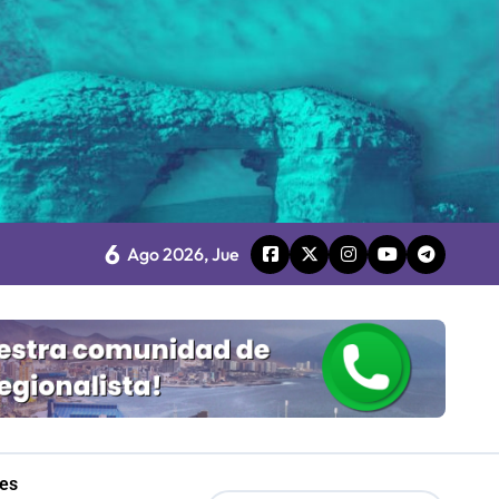
 Gobierno
mpresa 100% estatal
les
6
Ago 2026, Jue
Mordaza 2.0”
les