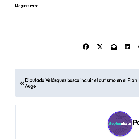
Me gusta esto:
N
Diputado Velásquez busca incluir el autismo en el Plan
a
Auge
v
e
P
g
a