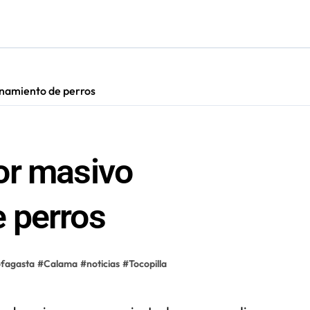
ara nuevas contrataciones en la Región Antofagasta
namiento de perros
or masivo
 perros
fagasta
#
Calama
#
noticias
#
Tocopilla