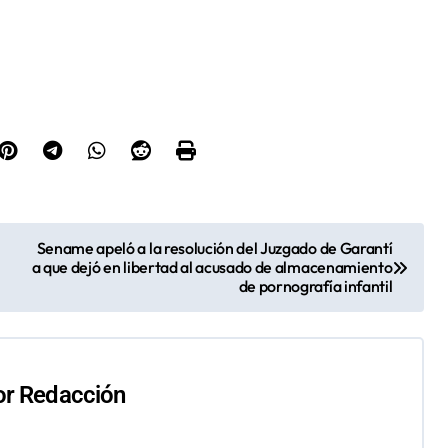
Sename apeló a la resolución del Juzgado de Garantí
a que dejó en libertad al acusado de almacenamiento
de pornografía infantil
or
Redacción