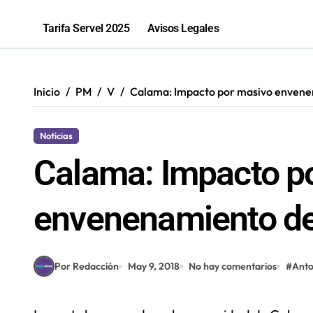
Sence abre cerca de mil subsidios p
Tarifa Servel 2025
Avisos Legales
Inicio
PM
V
Calama: Impacto por masivo envene
Noticias
Calama: Impacto p
envenenamiento de
Por Redacción
May 9, 2018
No hay comentarios
#
Anto