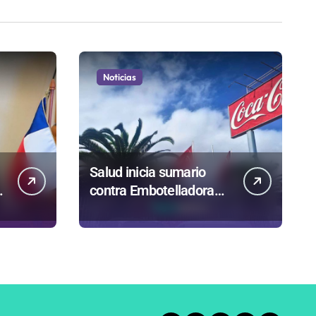
Noticias
Salud inicia sumario
contra Embotelladora
Andina y prohíbe uso de
caldera por graves
riesgos laborales