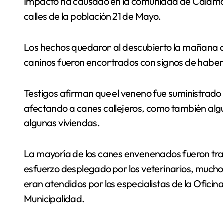
Impacto ha causado en la comunidad de Calama el masivo envenenamiento de perros en diversas
calles de la población 21 de Mayo.
Los hechos quedaron al descubierto la mañana 
caninos fueron encontrados con signos de habe
Testigos afirman que el veneno fue suministrado 
afectando a canes callejeros, como también alg
algunas viviendas.
La mayoría de los canes envenenados fueron trasladados hasta al canil, sin embargo pese al
esfuerzo desplegado por los veterinarios, muchos
eran atendidos por los especialistas de la Ofic
Municipalidad.