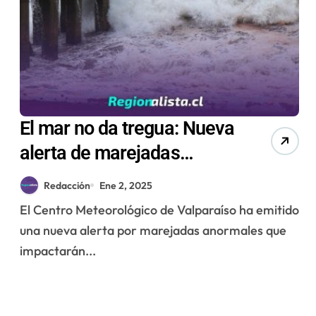
El mar no da tregua: Nueva
alerta de marejadas
anormales para las
Redacción
Ene 2, 2025
regiones del borde costero
El Centro Meteorológico de Valparaíso ha emitido
una nueva alerta por marejadas anormales que
impactarán...