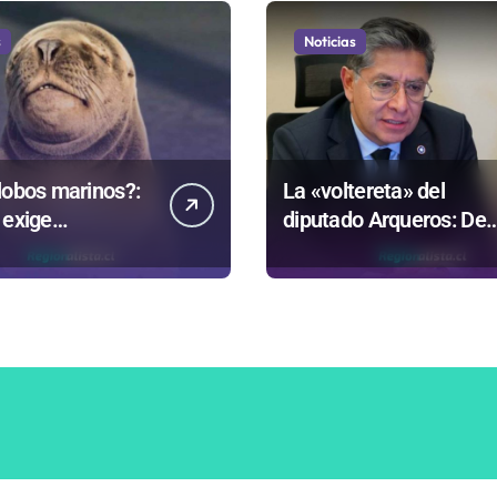
s
Noticias
lobos marinos?:
La «voltereta» del
 exige
diputado Arqueros: De
rentar datos
estar de acuerdo con
ntrovertida
privatizar Codelco a
que evalúa el
defender una empresa
no
100% estatal