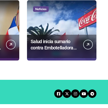
Noticias
Salud inicia sumario
contra Embotelladora
Andina y prohíbe uso de
caldera por graves
riesgos laborales