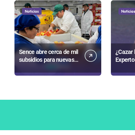
Noticias
Noticia
Sence abre cerca de mil
¿Cazar 
subsidios para nuevas
Experto
contrataciones en la
transpa
Región Antofagasta
ante co
medida 
Gobier