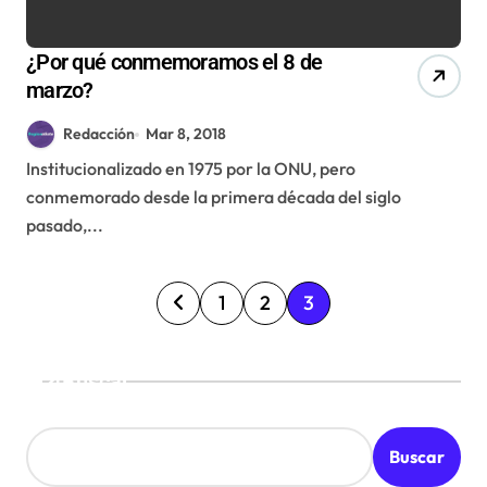
¿Por qué conmemoramos el 8 de
marzo?
Redacción
Mar 8, 2018
Institucionalizado en 1975 por la ONU, pero
conmemorado desde la primera década del siglo
pasado,...
P
1
2
3
a
g
Buscar
i
n
Buscar
a