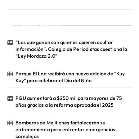
c
i
¡Ultimas Noticias!
ó
n
“Los que ganan son quienes quieren ocultar
d
información”: Colegio de Periodistas cuestiona la
“Ley Mordaza 2.0”
e
e
Parque El Loa recibirá una nueva edición de “Kuy
n
Kuy” para celebrar el Día del Niño
t
PGU aumentará a $250 mil para mayores de 75
r
años gracias a la reforma aprobada el 2025
a
d
Bomberos de Mejillones fortalecerán su
a
entrenamiento para enfrentar emergencias
complejas