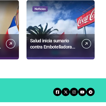
Noticias
Salud inicia sumario
contra Embotelladora
Andina y prohíbe uso de
caldera por graves
riesgos laborales