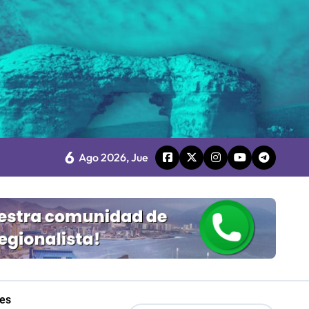
 Gobierno
6
Ago 2026, Jue
mpresa 100% estatal
les
Mordaza 2.0”
les