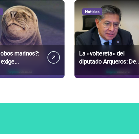
s
Noticias
lobos marinos?:
La «voltereta» del
 exige
diputado Arqueros: De
rentar datos
estar de acuerdo con
ntrovertida
privatizar Codelco a
que evalúa el
defender una empresa
no
100% estatal