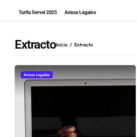
Parque El Loa recibirá una nueva edic
Tarifa Servel 2025
Avisos Legales
PGU aumentará a $250 mil para mayo
Bomberos de Mejillones fortalecerá
Sence abre cerca de mil subsidios p
Extracto
Inicio
Extracto
Avisos Legales