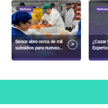
Noticias
Noticia
Sence abre cerca de mil
¿Cazar 
subsidios para nuevas
Experto
contrataciones en la
transpa
Región Antofagasta
ante co
medida 
Gobier