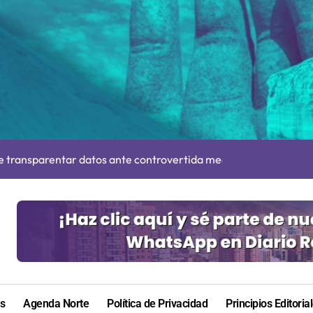
n su entrenamiento para enfrentar emergencias complejas
ara nuevas contrataciones en la Región Antofagasta
e transparentar datos ante controvertida medida que evalúa el
s: De estar de acuerdo con privatizar Codelco a defender una e
adora Andina y prohíbe uso de caldera por graves riesgos labora
irmado como refuerzo estrella de Unión Española
más de 60 personas en San Pedro de Atacama
cultar información”: Colegio de Periodistas cuestiona la “Ley 
as
Agenda Norte
Política de Privacidad
Principios Editoria