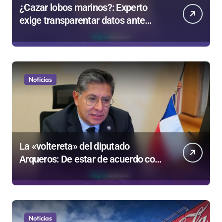
¿Cazar lobos marinos?: Experto
exige transparentar datos ante
controvertida medida que evalúa el
Gobierno
Noticias
La «voltereta» del diputado
Arqueros: De estar de acuerdo con
privatizar Codelco a defender una
empresa 100% estatal
Noticias