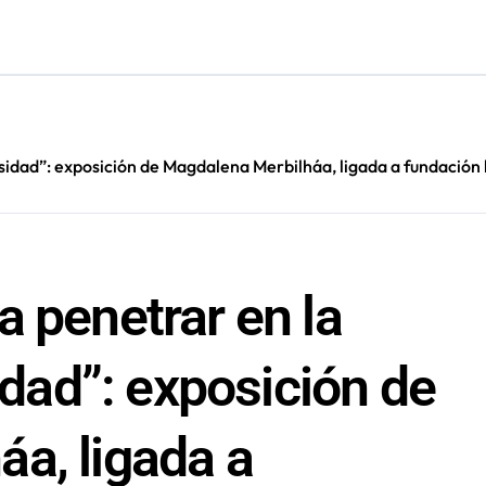
irmado como refuerzo estrella de Unión Española
más de 60 personas en San Pedro de Atacama
cultar información”: Colegio de Periodistas cuestiona la “Ley 
s en Antofagasta termina en sumarios sanitarios
rsidad”: exposición de Magdalena Merbilháa, ligada a fundación
 penetrar en la
sidad”: exposición de
a, ligada a