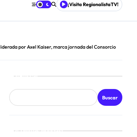
¡Visita RegionalistaTV!
Mordaza 2.0”
 liderada por Axel Kaiser, marca jornada del Consorcio
Buscar
Buscar
¡Ultimas Noticias!