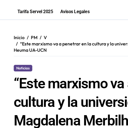
Antofagastino Ángelo Araos es conf
Tarifa Servel 2025
Avisos Legales
Programa de inclusión beneficia a 
“Los que ganan son quienes quieren o
Inicio
PM
V
81% de las fiscalizaciones a juguete
“Este marxismo va a penetrar en la cultura y la unive
Heuma UA-UCN
Noticias
“Este marxismo va a
cultura y la univer
Magdalena Merbilhá