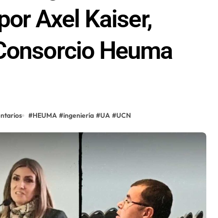
por Axel Kaiser,
 Consorcio Heuma
ntarios
#
HEUMA
#
ingeniería
#
UA
#
UCN