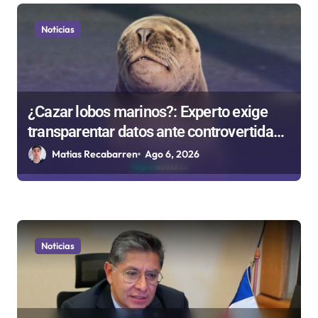
Noticias
¿Cazar lobos marinos?: Experto exige
transparentar datos ante controvertida
medida que evalúa el Gobierno
Matias Recabarren
Ago 6, 2026
Noticias