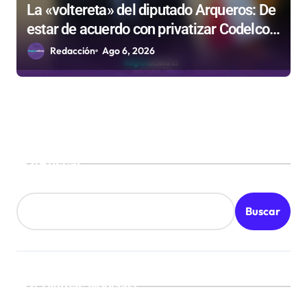
La «voltereta» del diputado Arqueros: De
estar de acuerdo con privatizar Codelco a
defender una empresa 100% estatal
Redacción
Ago 6, 2026
Buscar
Buscar
¡Ultimas Noticias!