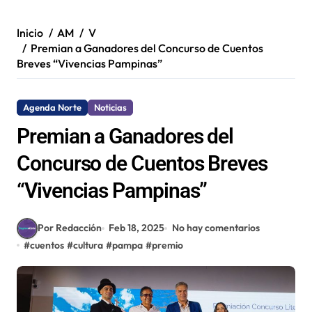
Inicio
AM
V
Premian a Ganadores del Concurso de Cuentos
Breves “Vivencias Pampinas”
Agenda Norte
Noticias
Premian a Ganadores del
Concurso de Cuentos Breves
“Vivencias Pampinas”
Por Redacción
Feb 18, 2025
No hay comentarios
#
cuentos
#
cultura
#
pampa
#
premio