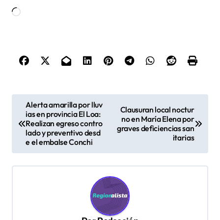
Cargando...
N
Alerta amarilla por lluv
Clausuran local noctur
ias en provincia El Loa:
a
no en María Elena por
Realizan egreso contro
graves deficiencias san
v
lado y preventivo desd
itarias
e el embalse Conchi
e
g
a
c
i