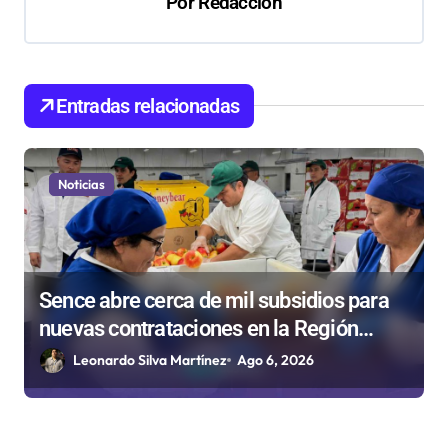
Por
Redacción
ó
n
d
Entradas relacionadas
e
e
n
Noticias
t
r
a
Sence abre cerca de mil subsidios para
d
nuevas contrataciones en la Región
a
Antofagasta
Leonardo Silva Martínez
Ago 6, 2026
s