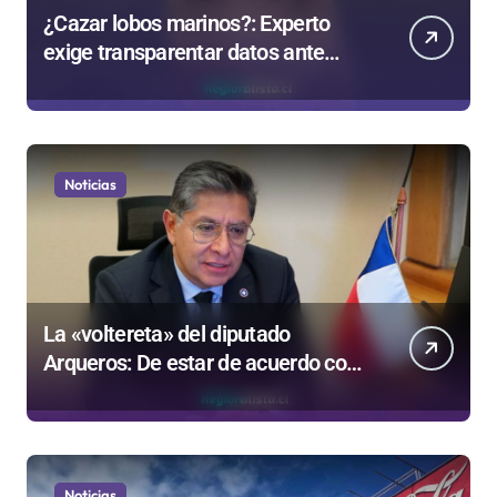
¿Cazar lobos marinos?: Experto
exige transparentar datos ante
controvertida medida que evalúa el
Gobierno
Noticias
La «voltereta» del diputado
Arqueros: De estar de acuerdo con
privatizar Codelco a defender una
empresa 100% estatal
Noticias