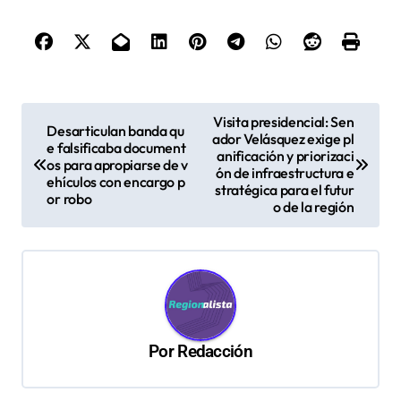
N
Visita presidencial: Sen
Desarticulan banda qu
ador Velásquez exige pl
a
e falsificaba document
anificación y priorizaci
os para apropiarse de v
v
ón de infraestructura e
ehículos con encargo p
stratégica para el futur
or robo
e
o de la región
g
a
c
i
ó
Por
Redacción
n