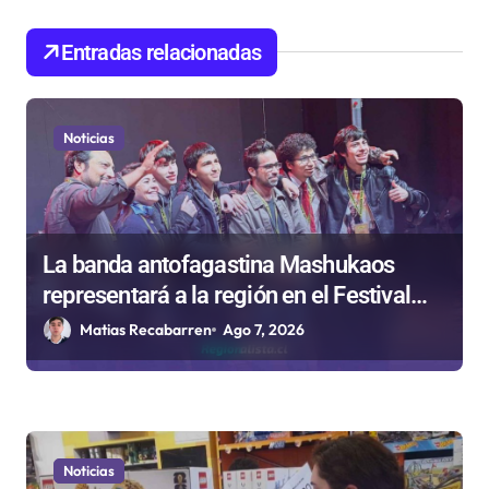
d
e
Entradas relacionadas
e
n
Noticias
t
r
a
d
La banda antofagastina Mashukaos
representará a la región en el Festival
a
Rockódromo de Valparaíso
Matias Recabarren
Ago 7, 2026
s
Noticias