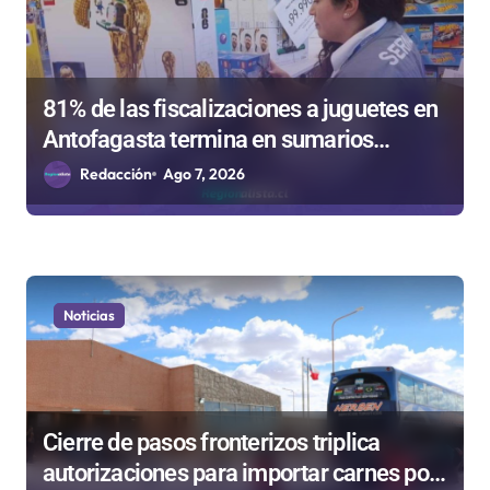
81% de las fiscalizaciones a juguetes en
Antofagasta termina en sumarios
sanitarios
Redacción
Ago 7, 2026
Noticias
Cierre de pasos fronterizos triplica
autorizaciones para importar carnes por