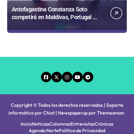
Antofagastina Constanza Soto
competirá en Maldivas, Portugal y
Brasil por el Tour Mundial de
Bodyboard
Copyright © Todos los derechos reservados | Soporte
informático por Chiot
|
Newspaperup
por
Themeansar
.
Inicio
Noticias
Columnas
Entrevistas
Crónicas
Agenda Norte
Política de Privacidad