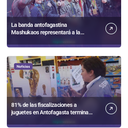
La banda antofagastina
Mashukaos representará a la
región en el Festival Rockódromo
de Valparaíso
Noticias
81% de las fiscalizaciones a
juguetes en Antofagasta termina
en sumarios sanitarios