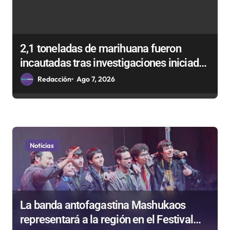
n
t
r
2,1 toneladas de marihuana fueron
a
incautadas tras investigaciones iniciadas
d
en Antofagasta
Redacción
Ago 7, 2026
a
s
Noticias
La banda antofagastina Mashukaos
representará a la región en el Festival