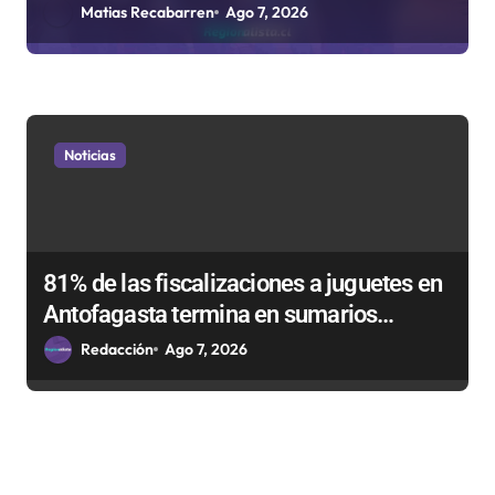
Rockódromo de Valparaíso
Matias Recabarren
Ago 7, 2026
Noticias
81% de las fiscalizaciones a juguetes en
Antofagasta termina en sumarios
sanitarios
Redacción
Ago 7, 2026