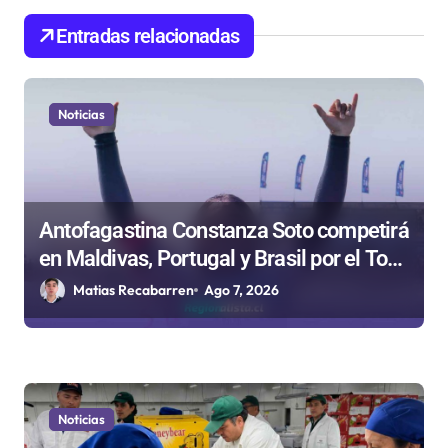
e
Entradas relacionadas
e
n
t
Noticias
r
a
d
Antofagastina Constanza Soto competirá
a
en Maldivas, Portugal y Brasil por el Tour
s
Mundial de Bodyboard
Matias Recabarren
Ago 7, 2026
Noticias