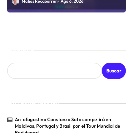
medida que evalúa el Gobierno
Matias Recabarren
Ago 6, 2026
Buscar
Buscar
¡Ultimas Noticias!
Antofagastina Constanza Soto competirá en
Maldivas, Portugal y Brasil por el Tour Mundial de
Bodyboard