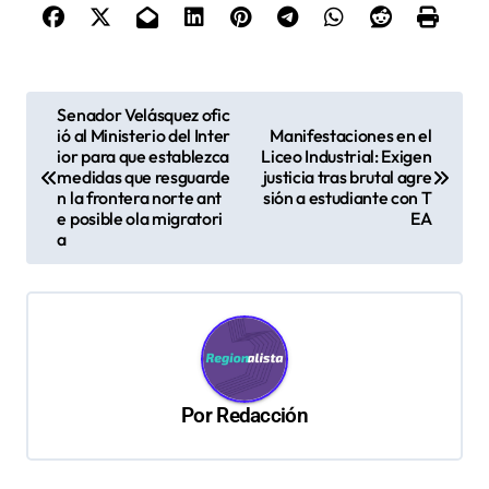
N
Senador Velásquez ofic
ió al Ministerio del Inter
Manifestaciones en el
a
ior para que establezca
Liceo Industrial: Exigen
v
medidas que resguarde
justicia tras brutal agre
n la frontera norte ant
sión a estudiante con T
e
e posible ola migratori
EA
a
g
a
c
i
ó
Por
Redacción
n
d