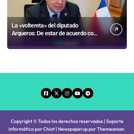
La «voltereta» del diputado
Arqueros: De estar de acuerdo con
privatizar Codelco a defender una
empresa 100% estatal
Copyright © Todos los derechos reservados | Soporte
informático por Chiot
|
Newspaperup
por
Themeansar
.