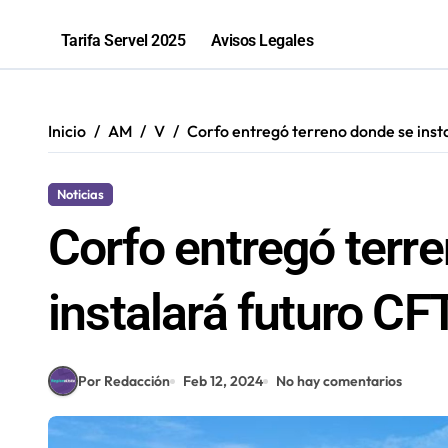
Antofagastino Ángelo Araos es conf
Tarifa Servel 2025
Avisos Legales
Programa de inclusión beneficia a 
“Los que ganan son quienes quieren o
Inicio
AM
V
Corfo entregó terreno donde se insta
81% de las fiscalizaciones a juguete
Noticias
Corfo entregó terr
instalará futuro CFT
Por Redacción
Feb 12, 2024
No hay comentarios