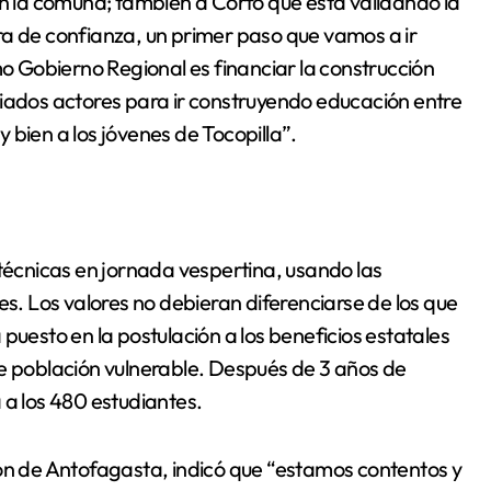
en la comuna; también a Corfo que está validando la
ra de confianza, un primer paso que vamos a ir
 Gobierno Regional es financiar la construcción
riados actores para ir construyendo educación entre
 bien a los jóvenes de Tocopilla”.
 técnicas en jornada vespertina, usando las
es. Los valores no debieran diferenciarse de los que
puesto en la postulación a los beneficios estatales
de población vulnerable. Después de 3 años de
 a los 480 estudiantes.
ión de Antofagasta, indicó que “estamos contentos y