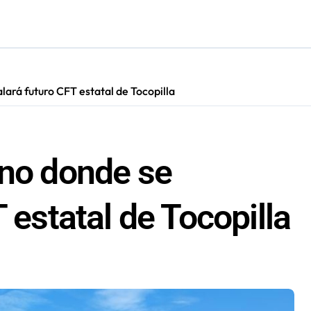
irmado como refuerzo estrella de Unión Española
más de 60 personas en San Pedro de Atacama
cultar información”: Colegio de Periodistas cuestiona la “Ley 
lará futuro CFT estatal de Tocopilla
s en Antofagasta termina en sumarios sanitarios
eno donde se
 estatal de Tocopilla