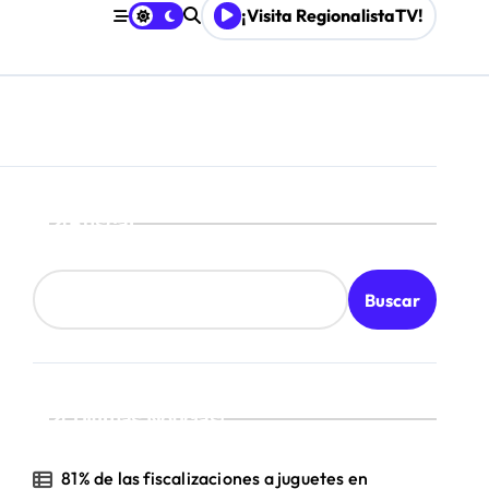
¡Visita RegionalistaTV!
Mordaza 2.0”
Buscar
Buscar
¡Ultimas Noticias!
81% de las fiscalizaciones a juguetes en