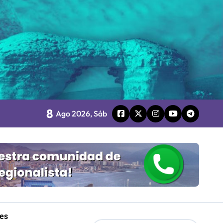
o
8
Ago 2026, Sáb
board
 Gobierno
les