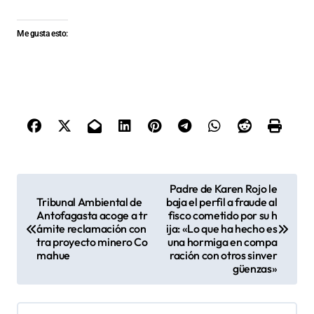
Me gusta esto:
N
Padre de Karen Rojo le
Tribunal Ambiental de
baja el perfil a fraude al
a
Antofagasta acoge a tr
fisco cometido por su h
v
ámite reclamación con
ija: «Lo que ha hecho es
tra proyecto minero Co
una hormiga en compa
e
mahue
ración con otros sinver
güenzas»
g
a