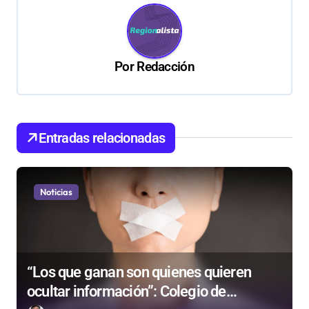
c
i
ó
Por
Redacción
n
d
e
Entradas relacionadas
e
n
t
Noticias
r
a
d
“Los que ganan son quienes quieren
a
ocultar información”: Colegio de
s