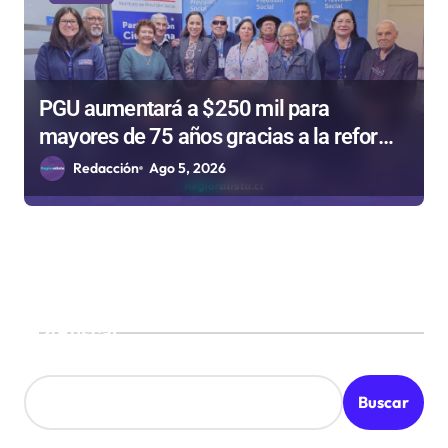
PGU aumentará a $250 mil para
mayores de 75 años gracias a la reforma
aprobada el 2025
Redacción
Ago 5, 2026
Buscar
Buscar