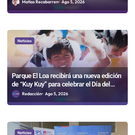
Periodistas cuestiona la “Ley Mordaza
Matias Recabarren
Ago 5, 2026
2.0”
Noticias
Parque El Loa recibirá una nueva edición
de “Kuy Kuy” para celebrar el Día del
Niño
Redacción
Ago 5, 2026
Noticias