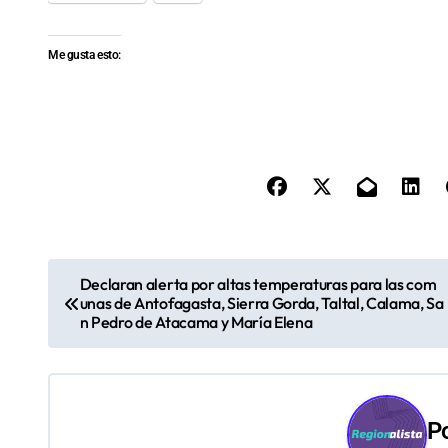
Me gusta esto:
N
Declaran alerta por altas temperaturas para las com
unas de Antofagasta, Sierra Gorda, Taltal, Calama, Sa
a
n Pedro de Atacama y María Elena
v
e
P
g