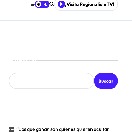
¡Visita RegionalistaTV!
Mordaza 2.0”
Buscar
Buscar
¡Ultimas Noticias!
“Los que ganan son quienes quieren ocultar