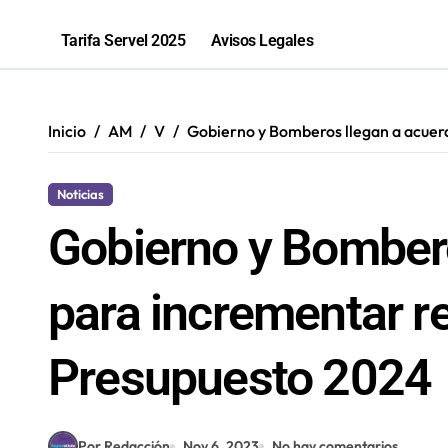
“Los que ganan son quienes quieren o
Tarifa Servel 2025
Avisos Legales
Inicio
AM
V
Gobierno y Bomberos llegan a acuer
Noticias
Gobierno y Bombero
para incrementar r
Presupuesto 2024
Por Redacción
Nov 6, 2023
No hay comentarios