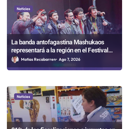
Noticias
La banda antofagastina Mashukaos
representará a la región en el Festival
Rockódromo de Valparaíso
Matias Recabarren
Ago 7, 2026
Noticias