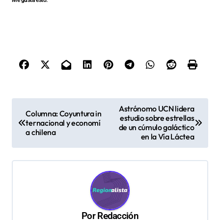
Me gusta esto:
N
Astrónomo UCN lidera
Columna: Coyuntura in
estudio sobre estrellas
a
ternacional y economí
de un cúmulo galáctico
a chilena
v
en la Vía Láctea
e
g
a
c
Por
Redacción
i