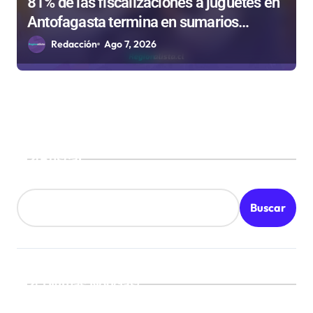
81% de las fiscalizaciones a juguetes en
Antofagasta termina en sumarios
sanitarios
Redacción
Ago 7, 2026
Buscar
Buscar
¡Ultimas Noticias!