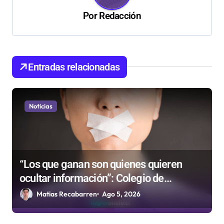
ó
Por
Redacción
n
d
e
Entradas relacionadas
e
n
Noticias
t
r
a
d
“Los que ganan son quienes quieren
ocultar información”: Colegio de
a
Periodistas cuestiona la “Ley Mordaza
Matias Recabarren
Ago 5, 2026
s
2.0”