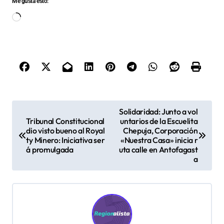
Me gusta esto:
Cargando...
N
Solidaridad: Junto a vol
Tribunal Constitucional
untarios de la Escuelita
a
dio visto bueno al Royal
Chepuja, Corporación
v
ty Minero: Iniciativa ser
«Nuestra Casa» inicia r
á promulgada
uta calle en Antofagast
e
a
g
a
c
i