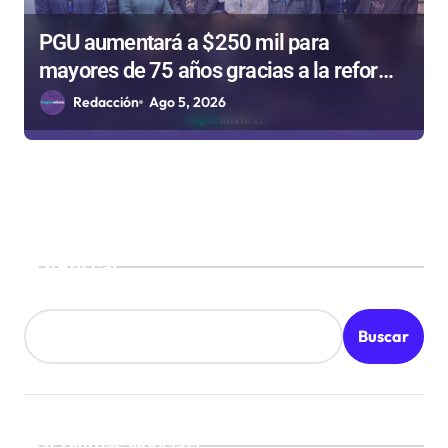
PGU aumentará a $250 mil para
mayores de 75 años gracias a la reforma
aprobada el 2025
Redacción
Ago 5, 2026
Buscar
Buscar
¡Ultimas Noticias!